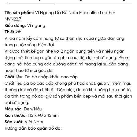
Tên sản phẩm:
Ví Ngang Da Bò Nam Masculine Leather
MVN22.7
Kiểu dáng:
Ví ngang
Thiết kế:
Ví da nam lấy cảm hứng từ sự thanh lịch của người đàn ông
trong cuộc sống hiện đại.
Ví được thiết kế gọn nhẹ với 2 ngăn đựng tiền và nhiều ngăn
đựng thẻ, tích hợp ngăn ẩn phía sau, tiện lợi khi sử dụng. Phom
dáng hài hòa cùng các đường cắt tỉ mỉ mang lại sự cân bằng
hoàn hảo từ mọi góc độ.
Chất liệu:
Da bò nhập khẩu cao cấp
Chất liệu da bò cao cấp không phủ hóa chất, giúp ví mềm mại,
thoáng khí và đàn hồi tốt. Đặc biệt, da có khả năng hạn chế tối
đa tình trạng nổ da, giữ sản phẩm bền đẹp và mới sau thời gian
dài sử dụng.
Màu sắc:
Đen/Nâu
Kích thước:
115 x 90 x 15mm
Sản xuất:
Việt Nam
Hướng dẫn bảo quản đồ da: