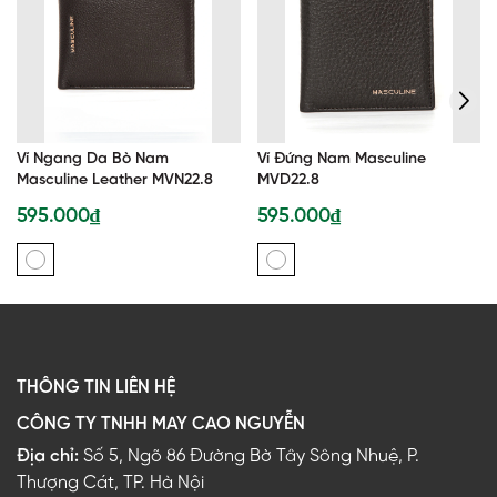
Ví Ngang Da Bò Nam
Ví Đứng Nam Masculine
Masculine Leather MVN22.8
MVD22.8
595.000₫
595.000₫
THÔNG TIN LIÊN HỆ
CÔNG TY TNHH MAY CAO NGUYỄN
Địa chỉ:
Số 5, Ngõ 86 Đường Bờ Tây Sông Nhuệ, P.
Thượng Cát, TP. Hà Nội