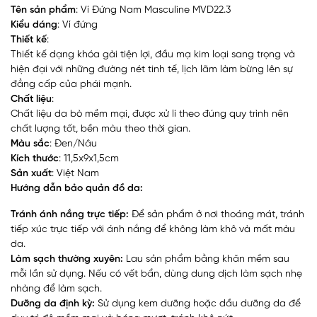
Tên sản phẩm
: Ví Đứng Nam Masculine MVD22.3
Kiểu dáng
: Ví đứng
Thiết kế
:
Thiết kế dạng khóa gài tiện lợi, đầu mạ kim loại sang trọng và
hiện đại với những đường nét tinh tế, lịch lãm làm bừng lên sự
đẳng cấp của phái mạnh.
Chất liệu
:
Chất liệu da bò mềm mại, được xử lí theo đúng quy trình nên
chất lượng tốt, bền màu theo thời gian.
Màu sắc
: Đen/Nâu
Kích thước
: 11,5x9x1,5cm
Sản xuất
: Việt Nam
Hướng dẫn bảo quản đồ da:
Tránh ánh nắng trực tiếp:
Để sản phẩm ở nơi thoáng mát, tránh
tiếp xúc trực tiếp với ánh nắng để không làm khô và mất màu
da.
Làm sạch thường xuyên:
Lau sản phẩm bằng khăn mềm sau
mỗi lần sử dụng. Nếu có vết bẩn, dùng dung dịch làm sạch nhẹ
nhàng để làm sạch.
Dưỡng da định kỳ:
Sử dụng kem dưỡng hoặc dầu dưỡng da để