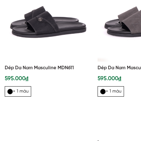
Dép Da Nam Masculine MDN611
Dép Da Nam Mascu
595.000₫
595.000₫
+ 1 màu
+ 1 màu