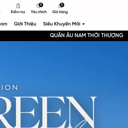
0
0
Kiểm tra
Yêu thích
Giỏ hàng
oom
Giới Thiệu
Siêu Khuyến Mãi
QUẦN ÂU NAM THỜI THƯỢNG