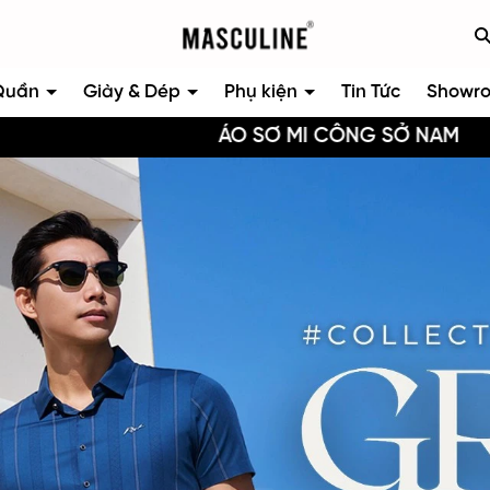
Quần
Giày & Dép
Phụ kiện
Tin Tức
Showr
ÁO SƠ MI CÔNG SỞ NAM