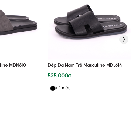
line MDN610
Dép Da Nam Trẻ Masculine MDL614
525.000₫
+ 1 màu