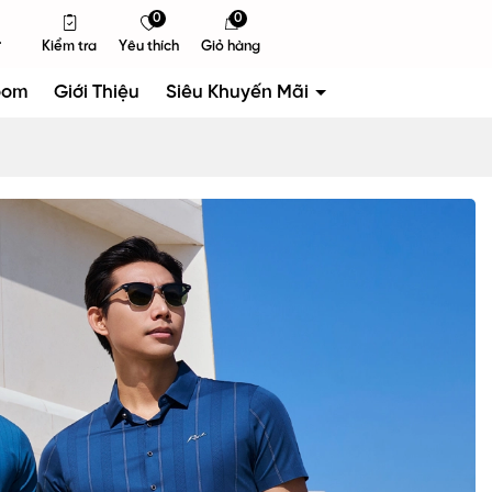
0
0
Kiểm tra
Yêu thích
Giỏ hàng
oom
Giới Thiệu
Siêu Khuyến Mãi