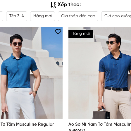
Xếp theo:
Tên Z-A
Hàng mới
Giá thấp đến cao
Giá cao xuốn
Hàng mới
Tơ Tằm Masculine Regular
Áo Sơ Mi Nam Tơ Tằm Masculi
ASM600