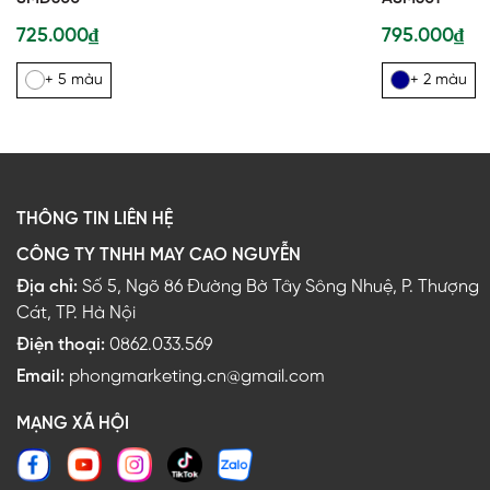
725.000₫
795.000₫
+ 5 màu
+ 2 màu
THÔNG TIN LIÊN HỆ
CÔNG TY TNHH MAY CAO NGUYỄN
Địa chỉ:
Số 5, Ngõ 86 Đường Bờ Tây Sông Nhuệ, P. Thượng
Cát, TP. Hà Nội
Điện thoại:
0862.033.569
Email:
phongmarketing.cn@gmail.com
MẠNG XÃ HỘI