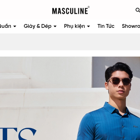
Quần
Giày & Dép
Phụ kiện
Tin Tức
Showr