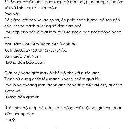
3% Spandex: Co giãn cao, tăng độ đàn hồi, giúp trang phục ôm
sát và linh hoạt khi vận động
Phối với:
Dễ dàng kết hợp với áo sơ mi, áo polo hoặc blazer để tạo nên
các phong cách từ công sở đến dạo phố.
Phù hợp cho các dịp đi làm, dự tiệc hoặc các hoạt động ngoài
trời.
Màu sắc:
Ghi/Kem/Xanh đen/Xanh rêu
Kích thước:
29/30/31/32/33/34/35
Sản xuất:
Việt Nam
Hướng dẫn bảo quản:
Giặt tay hoặc giặt máy ở chế độ nhẹ với nước lạnh.
Tránh sử dụng chất tẩy mạnh, không ngâm quá lâu.
Phơi ở nơi thoáng mát, tránh ánh nắng trực tiếp để duy trì chất
lượng vải.
Hướng dẫn giặt ủi:
Ủi ở nhiệt độ thấp để tránh làm hỏng chất liệu và giữ cho quần
luôn phẳng đẹp.
Lưu ý: