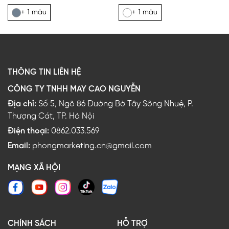
+ 1 màu
+ 1 màu
THÔNG TIN LIÊN HỆ
CÔNG TY TNHH MAY CAO NGUYỄN
Địa chỉ:
Số 5, Ngõ 86 Đường Bờ Tây Sông Nhuệ, P.
Thượng Cát, TP. Hà Nội
Điện thoại:
0862.033.569
Email:
phongmarketing.cn@gmail.com
MẠNG XÃ HỘI
CHÍNH SÁCH
HỖ TRỢ