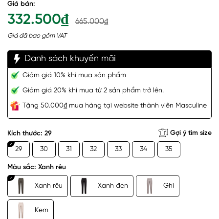
Giá bán:
332.500₫
665.000₫
Giá đã bao gồm VAT
Danh sách khuyến mãi
Giảm giá 10% khi mua sản phẩm
Giảm giá 20% khi mua từ 2 sản phẩm trở lên.
Tặng 50.000₫ mua hàng tại website thành viên Masculine
Gợi ý tìm size
Kích thước:
29
29
30
31
32
33
34
35
Màu sắc:
Xanh rêu
Xanh rêu
Xanh đen
Ghi
Kem