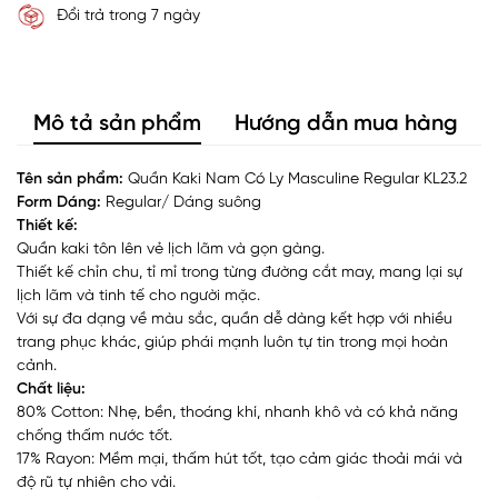
Đổi trả trong 7 ngày
Mô tả sản phẩm
Hướng dẫn mua hàng
Tên sản phẩm:
Quần Kaki Nam Có Ly Masculine Regular KL23.2
Form Dáng:
Regular/ Dáng suông
Thiết kế:
Quần kaki tôn lên vẻ lịch lãm và gọn gàng.
Thiết kế chỉn chu, tỉ mỉ trong từng đường cắt may, mang lại sự
lịch lãm và tinh tế cho người mặc.
Với sự đa dạng về màu sắc, quần dễ dàng kết hợp với nhiều
trang phục khác, giúp phái mạnh luôn tự tin trong mọi hoàn
cảnh.
Chất liệu:
80% Cotton: Nhẹ, bền, thoáng khí, nhanh khô và có khả năng
chống thấm nước tốt.
17% Rayon: Mềm mại, thấm hút tốt, tạo cảm giác thoải mái và
độ rũ tự nhiên cho vải.