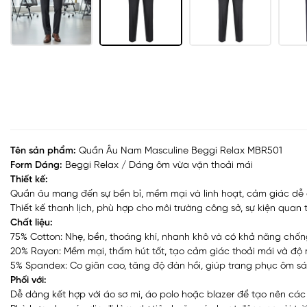
Tên sản phẩm:
Quần Âu Nam Masculine Beggi Relax MBR501
Form Dáng:
Beggi Relax / Dáng ôm vừa vặn thoải mái
Thiết kế:
Quần âu mang đến sự bền bỉ, mềm mại và linh hoạt, cảm giác dễ 
Thiết kế thanh lịch, phù hợp cho môi trường công sở, sự kiện quan
Chất liệu:
75% Cotton: Nhẹ, bền, thoáng khí, nhanh khô và có khả năng chốn
20% Rayon: Mềm mại, thấm hút tốt, tạo cảm giác thoải mái và độ rũ
5% Spandex: Co giãn cao, tăng độ đàn hồi, giúp trang phục ôm sát
Phối với:
Dễ dàng kết hợp với áo sơ mi, áo polo hoặc blazer để tạo nên cá