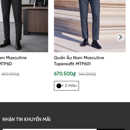
am Masculine
Quần Âu Nam Masculine
 MTP6D
Taperedfit MTP601
₫
670.500₫
650.000₫
745.000₫
+ 2 màu
NHẬN TIN KHUYẾN MÃI