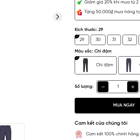
Giảm giá 20% khi mua từ 2 
Tặng 50.000₫ mua hàng tại
Kích thước:
29
29
30
31
32
Màu sắc:
Chì đậm
Chì đậm
Số lượng:
MUA NGAY
Cam kết của chúng tôi
Cam kết 100% chính hãng