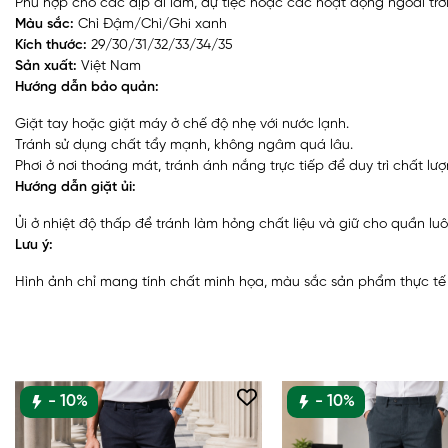
Phù hợp cho các dịp đi làm, dự tiệc hoặc các hoạt động ngoài trời
Màu sắc:
Chì Đậm/Chì/Ghi xanh
Kích thước:
29/30/31/32/33/34/35
Sản xuất:
Việt Nam
Hướng dẫn bảo quản:
Giặt tay hoặc giặt máy ở chế độ nhẹ với nước lạnh.
Tránh sử dụng chất tẩy mạnh, không ngâm quá lâu.
Phơi ở nơi thoáng mát, tránh ánh nắng trực tiếp để duy trì chất lượ
Hướng dẫn giặt ủi:
Ủi ở nhiệt độ thấp để tránh làm hỏng chất liệu và giữ cho quần l
Lưu ý:
Hình ảnh chỉ mang tính chất minh họa, màu sắc sản phẩm thực tế có
- 10%
- 10%