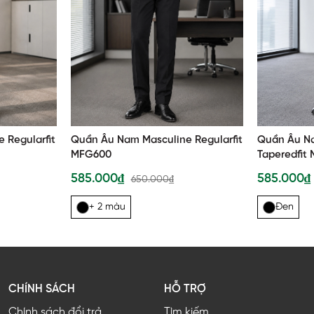
 Regularfit
Quần Âu Nam Masculine Regularfit
Quần Âu N
MFG600
Taperedfit
585.000₫
585.000
650.000₫
+ 2 màu
Đen
CHÍNH SÁCH
HỖ TRỢ
Chính sách đổi trả
Tìm kiếm