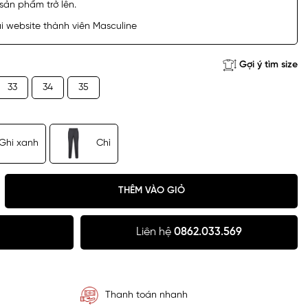
sản phẩm trở lên.
 website thành viên Masculine
Gợi ý tìm size
33
34
35
Ghi xanh
Chì
THÊM VÀO GIỎ
Liên hệ
0862.033.569
Thanh toán nhanh