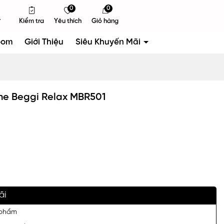
0
0
Kiểm tra
Yêu thích
Giỏ hàng
oom
Giới Thiệu
Siêu Khuyến Mãi
ne Beggi Relax MBR501
ãi
 phẩm