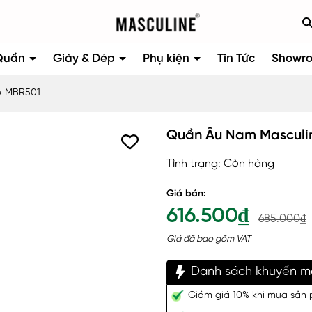
Quần
Giày & Dép
Phụ kiện
Tin Tức
Showr
x MBR501
Quần Âu Nam Masculi
Tình trạng:
Còn hàng
Giá bán:
616.500₫
685.000₫
Giá đã bao gồm VAT
Danh sách khuyến m
Giảm giá 10% khi mua sản