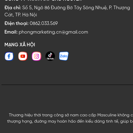
Địa chỉ:
Số 5, Ngõ 86 Đường Bờ Tây Sông Nhuệ, P. Thượng
Cát, TP. Hà Nội
Điện thoại:
0862.033.569
Email:
phongmarketing.cn@gmail.com
MẠNG XÃ HỘI
Thương hiệu thời trang công sở nam cao cấp Masculine không ch
thượng hạng, đường may hoàn hảo đến kiểu dáng tinh tế, giúp bạ