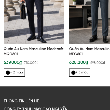
Quần Âu Nam Masculine Modernfit
Quần Âu Nam Masculine
MQD601
MFG601
639.000₫
628.200₫
710.000₫
698.000₫
+ 2 màu
+ 3 màu
THÔNG TIN LIÊN HỆ
CÔNG TY TNHH MAY CAO NGUYỄN