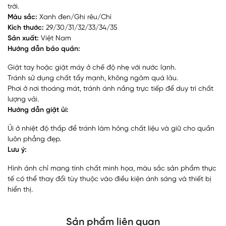
trời.
Màu sắc:
Xanh đen/Ghi rêu/Chì
Kích thước:
29/30/31/32/33/34/35
Sản xuất:
Việt Nam
Hướng dẫn bảo quản:
Giặt tay hoặc giặt máy ở chế độ nhẹ với nước lạnh.
Tránh sử dụng chất tẩy mạnh, không ngâm quá lâu.
Phơi ở nơi thoáng mát, tránh ánh nắng trực tiếp để duy trì chất
lượng vải.
Hướng dẫn giặt ủi:
Ủi ở nhiệt độ thấp để tránh làm hỏng chất liệu và giữ cho quần
luôn phẳng đẹp.
Lưu ý:
Hình ảnh chỉ mang tính chất minh họa, màu sắc sản phẩm thực
tế có thể thay đổi tùy thuộc vào điều kiện ánh sáng và thiết bị
hiển thị.
Sản phẩm liên quan