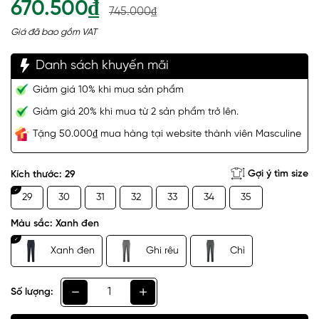
670.500₫
745.000₫
Giá đã bao gồm VAT
Danh sách khuyến mãi
Giảm giá 10% khi mua sản phẩm
Giảm giá 20% khi mua từ 2 sản phẩm trở lên.
Tặng 50.000₫ mua hàng tại website thành viên Masculine
Gợi ý tìm size
Kích thước:
29
29
30
31
32
33
34
35
Màu sắc:
Xanh đen
Xanh đen
Ghi rêu
Chì
Số lượng: