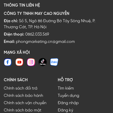
THÔNG TIN LIÊN HỆ
CÔNG TY TNHH MAY CAO NGUYỄN
Địa chỉ:
Số 5, Ngõ 86 Đường Bờ Tây Sông Nhuệ, P.
Thượng Cát, TP. Hà Nội
Điện thoại:
0862.033.569
Email:
phongmarketing.cn@gmail.com
MẠNG XÃ HỘI
CHÍNH SÁCH
HỖ TRỢ
Chính sách đổi trả
Tìm kiếm
Chính sách bảo hành
Tuyển dụng
Chính sách vận chuyển
Đăng nhập
Chính sách bảo mật
Đăng ký