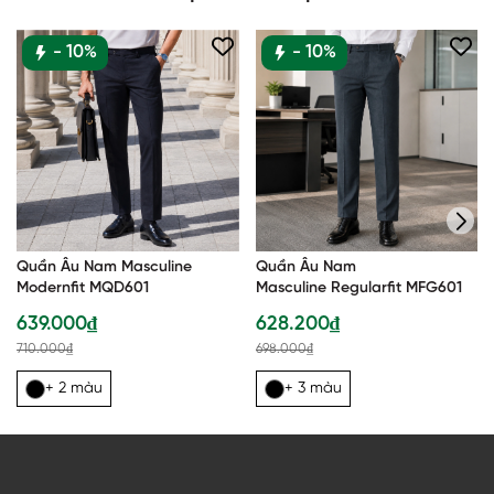
- 10%
- 10%
Quần Âu Nam Masculine
Quần Âu Nam
Modernfit MQD601
Masculine Regularfit MFG601
639.000₫
628.200₫
710.000₫
698.000₫
+ 2 màu
+ 3 màu