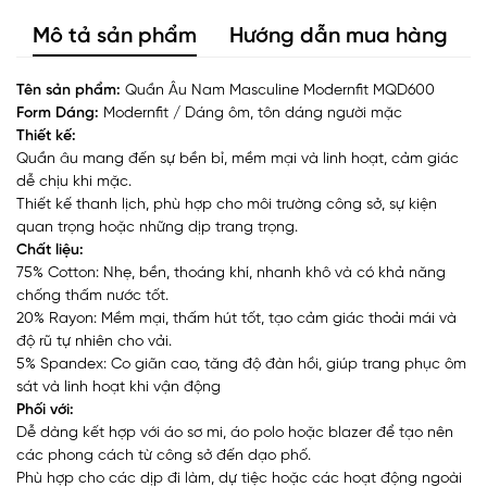
Mô tả sản phẩm
Hướng dẫn mua hàng
Tên sản phẩm:
Quần Âu Nam Masculine Modernfit MQD600
Form Dáng:
Modernfit / Dáng ôm, tôn dáng người mặc
Thiết kế:
Quần âu mang đến sự bền bỉ, mềm mại và linh hoạt, cảm giác
dễ chịu khi mặc.
Thiết kế thanh lịch, phù hợp cho môi trường công sở, sự kiện
quan trọng hoặc những dịp trang trọng.
Chất liệu:
75% Cotton: Nhẹ, bền, thoáng khí, nhanh khô và có khả năng
chống thấm nước tốt.
20% Rayon: Mềm mại, thấm hút tốt, tạo cảm giác thoải mái và
độ rũ tự nhiên cho vải.
5% Spandex: Co giãn cao, tăng độ đàn hồi, giúp trang phục ôm
sát và linh hoạt khi vận động
Phối với:
Dễ dàng kết hợp với áo sơ mi, áo polo hoặc blazer để tạo nên
các phong cách từ công sở đến dạo phố.
Phù hợp cho các dịp đi làm, dự tiệc hoặc các hoạt động ngoài