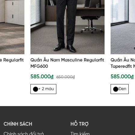
 Regularfit
Quần Âu Nam Masculine Regularfit
Quần Âu N
MFG600
Taperedfit
585.000₫
585.000
650.000₫
+ 2 màu
Đen
CHÍNH SÁCH
HỖ TRỢ
Chính sách đổi trả
Tìm kiếm