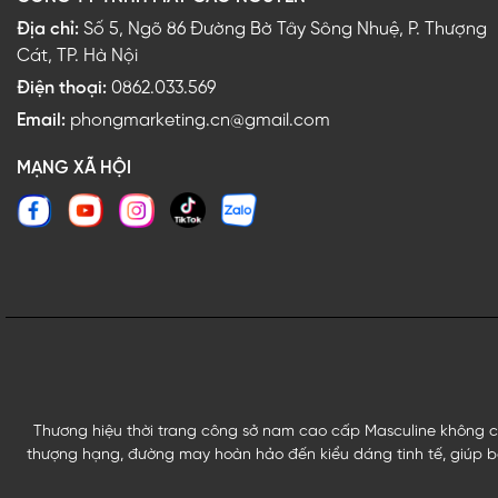
Địa chỉ:
Số 5, Ngõ 86 Đường Bờ Tây Sông Nhuệ, P. Thượng
Cát, TP. Hà Nội
Điện thoại:
0862.033.569
Email:
phongmarketing.cn@gmail.com
MẠNG XÃ HỘI
Thương hiệu thời trang công sở nam cao cấp Masculine không ch
thượng hạng, đường may hoàn hảo đến kiểu dáng tinh tế, giúp bạ