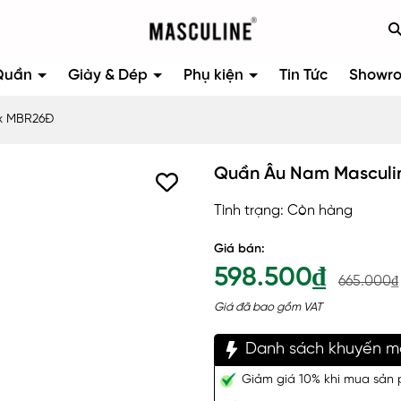
Quần
Giày & Dép
Phụ kiện
Tin Tức
Showr
ax MBR26Đ
Quần Âu Nam Masculi
Tình trạng:
Còn hàng
Giá bán:
598.500₫
665.000₫
Giá đã bao gồm VAT
Danh sách khuyến m
Giảm giá 10% khi mua sản