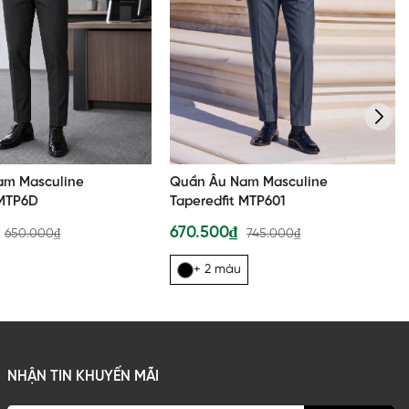
am Masculine
Quần Âu Nam Masculine
 MTP6D
Taperedfit MTP601
₫
670.500₫
650.000₫
745.000₫
+ 2 màu
NHẬN TIN KHUYẾN MÃI