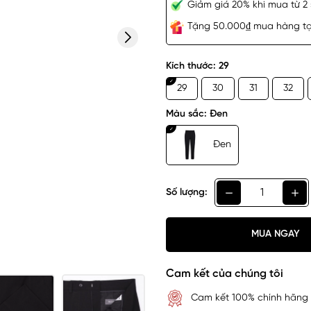
Giảm giá 20% khi mua từ 2 
Tặng 50.000₫ mua hàng tại
Kích thước:
29
29
30
31
32
Màu sắc:
Đen
Đen
Số lượng:
MUA NGAY
Cam kết của chúng tôi
Cam kết 100% chính hãng