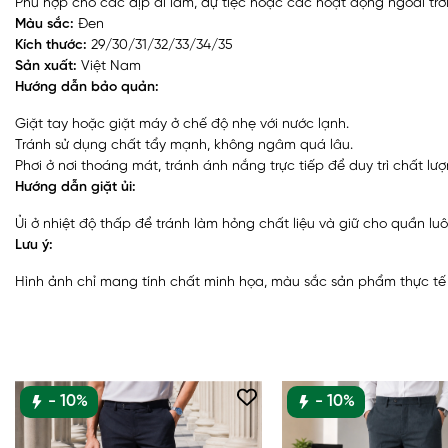
Phù hợp cho các dịp đi làm, dự tiệc hoặc các hoạt động ngoài trời
Màu sắc:
Đen
Kích thước:
29/30/31/32/33/34/35
Sản xuất:
Việt Nam
Hướng dẫn bảo quản:
Giặt tay hoặc giặt máy ở chế độ nhẹ với nước lạnh.
Tránh sử dụng chất tẩy mạnh, không ngâm quá lâu.
Phơi ở nơi thoáng mát, tránh ánh nắng trực tiếp để duy trì chất lượ
Hướng dẫn giặt ủi:
Ủi ở nhiệt độ thấp để tránh làm hỏng chất liệu và giữ cho quần l
Lưu ý:
Hình ảnh chỉ mang tính chất minh họa, màu sắc sản phẩm thực tế có
- 10%
- 10%