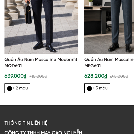
Quần Âu Nam Masculine Modernfit
Quần Âu Nam Masculine
MQD601
MFG601
639.000₫
628.200₫
710.000₫
698.000₫
+ 2 màu
+ 3 màu
THÔNG TIN LIÊN HỆ
CÔNG TY TNHH MAY CAO NGUYỄN