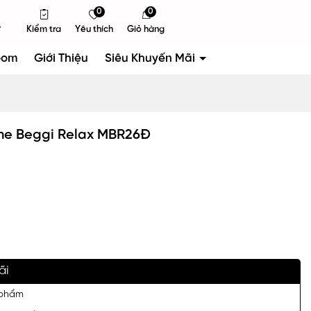
0
0
Kiểm tra
Yêu thích
Giỏ hàng
oom
Giới Thiệu
Siêu Khuyến Mãi
ne Beggi Relax MBR26Đ
ãi
 phẩm