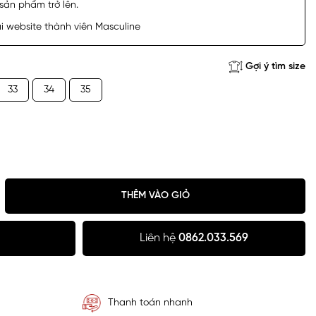
sản phẩm trở lên.
 website thành viên Masculine
Gợi ý tìm size
33
34
35
THÊM VÀO GIỎ
Liên hệ
0862.033.569
Thanh toán nhanh