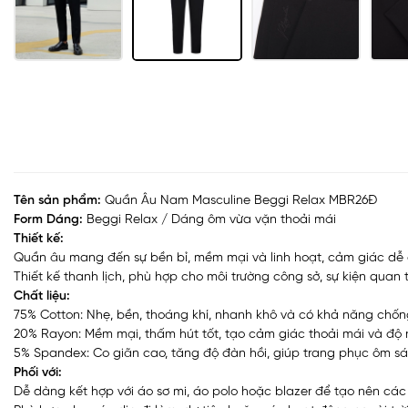
Tên sản phẩm:
Quần Âu Nam Masculine Beggi Relax MBR26Đ
Form Dáng:
Beggi Relax / Dáng ôm vừa vặn thoải mái
Thiết kế:
Quần âu mang đến sự bền bỉ, mềm mại và linh hoạt, cảm giác dễ 
Thiết kế thanh lịch, phù hợp cho môi trường công sở, sự kiện quan
Chất liệu:
75% Cotton: Nhẹ, bền, thoáng khí, nhanh khô và có khả năng chốn
20% Rayon: Mềm mại, thấm hút tốt, tạo cảm giác thoải mái và độ rũ
5% Spandex: Co giãn cao, tăng độ đàn hồi, giúp trang phục ôm sát
Phối với:
Dễ dàng kết hợp với áo sơ mi, áo polo hoặc blazer để tạo nên cá