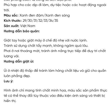
Phù hợp cho các dịp đi làm, dự tiệc hoặc các hoạt động ngoài
trời.
Màu sắc:
Xanh đen đậm/Xanh đen sáng
Kích thước:
29/30/31/32/33/34/35
Sản xuất:
Việt Nam
Hướng dẫn bảo quản:
Giặt tay hoặc giặt máy ở chế độ nhẹ với nước lạnh.
Tránh sử dụng chất tẩy mạnh, không ngâm quá lâu.
Phơi ở nơi thoáng mát, tránh ánh nắng trực tiếp để duy trì chất
lượng vải.
Hướng dẫn giặt ủi:
Ủi ở nhiệt độ thấp để tránh làm hỏng chất liệu và giữ cho quần
luôn phẳng đẹp.
Lưu ý:
Hình ảnh chỉ mang tính chất minh họa, màu sắc sản phẩm thực
tế có thể thay đổi tùy thuộc vào điều kiện ánh sáng và thiết bị
hiển thị.