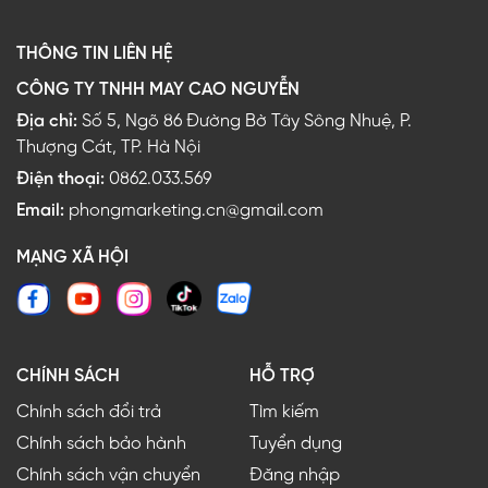
THÔNG TIN LIÊN HỆ
CÔNG TY TNHH MAY CAO NGUYỄN
Địa chỉ:
Số 5, Ngõ 86 Đường Bờ Tây Sông Nhuệ, P.
Thượng Cát, TP. Hà Nội
Điện thoại:
0862.033.569
Email:
phongmarketing.cn@gmail.com
MẠNG XÃ HỘI
CHÍNH SÁCH
HỖ TRỢ
Chính sách đổi trả
Tìm kiếm
Chính sách bảo hành
Tuyển dụng
Chính sách vận chuyển
Đăng nhập