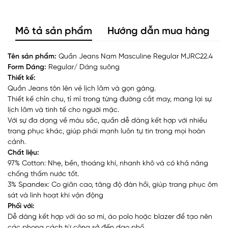
Mô tả sản phẩm
Hướng dẫn mua hàng
Tên sản phẩm:
Quần Jeans Nam Masculine Regular MJRC22.4
Form Dáng:
Regular/ Dáng suông
Thiết kế:
Quần Jeans tôn lên vẻ lịch lãm và gọn gàng.
Thiết kế chỉn chu, tỉ mỉ trong từng đường cắt may, mang lại sự
lịch lãm và tinh tế cho người mặc.
Với sự đa dạng về màu sắc, quần dễ dàng kết hợp với nhiều
trang phục khác, giúp phái mạnh luôn tự tin trong mọi hoàn
cảnh.
Chất liệu:
97% Cotton: Nhẹ, bền, thoáng khí, nhanh khô và có khả năng
chống thấm nước tốt.
3% Spandex: Co giãn cao, tăng độ đàn hồi, giúp trang phục ôm
sát và linh hoạt khi vận động
Phối với:
Dễ dàng kết hợp với áo sơ mi, áo polo hoặc blazer để tạo nên
các phong cách từ công sở đến dạo phố.