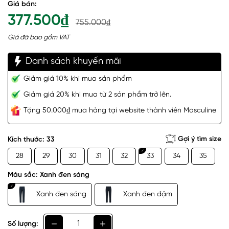
Giá bán:
377.500₫
755.000₫
Giá đã bao gồm VAT
Danh sách khuyến mãi
Giảm giá 10% khi mua sản phẩm
Giảm giá 20% khi mua từ 2 sản phẩm trở lên.
Tặng 50.000₫ mua hàng tại website thành viên Masculine
Gợi ý tìm size
Kích thước:
33
28
29
30
31
32
33
34
35
Màu sắc:
Xanh đen sáng
Xanh đen sáng
Xanh đen đậm
Số lượng: