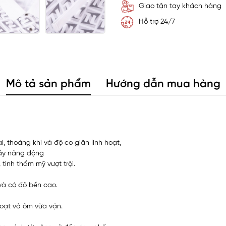
Giao tận tay khách hàng
Hỗ trợ 24/7
Mô tả sản phẩm
Hướng dẫn mua hàng
 thoáng khí và độ co giãn linh hoạt,
đầy năng động
ính thẩm mỹ vượt trội.
và có độ bền cao.
hoạt và ôm vừa vặn.