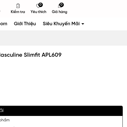
0
0
Kiểm tra
Yêu thích
Giỏ hàng
oom
Giới Thiệu
Siêu Khuyến Mãi
sculine Slimfit APL609
ãi
 phẩm