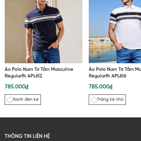
Áo Polo Nam Tơ Tằm Masculine
Áo Polo Nam Tơ Tằm Ma
Regularfit APL612
Regularfit APL616
785.000₫
785.000₫
Xanh đen kẻ
Trắng kẻ nhỏ
THÔNG TIN LIÊN HỆ