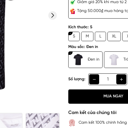
Giảm giá 20% khi mua từ 2 
Tặng 50.000₫ mua hàng tại
Kích thước:
S
S
M
L
XL
Màu sắc:
Đen in
Đen in
Tr
Số lượng:
MUA NGAY
Cam kết của chúng tôi
Cam kết 100% chính hãng