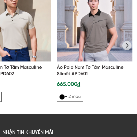
m Tơ Tằm Masculine
Áo Polo Nam Tơ Tằm Masculine
 APD602
Slimfit APD601
665.000₫
+ 2 màu
NHẬN TIN KHUYẾN MÃI