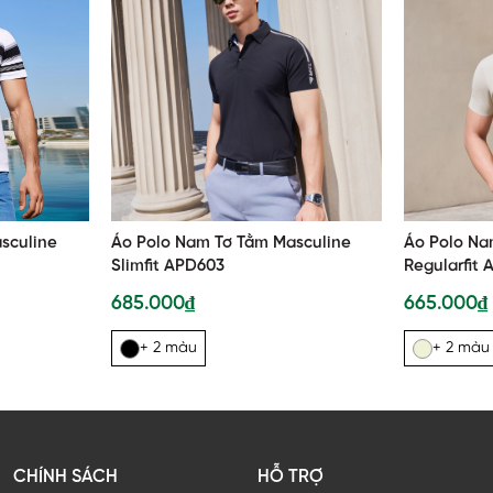
sculine
Áo Polo Nam Tơ Tằm Masculine
Áo Polo Na
Slimfit APD603
Regularfit
685.000₫
665.000₫
+ 2 màu
+ 2 màu
CHÍNH SÁCH
HỖ TRỢ