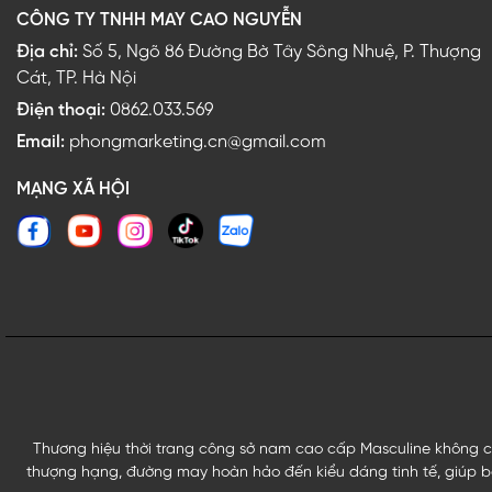
CÔNG TY TNHH MAY CAO NGUYỄN
Địa chỉ:
Số 5, Ngõ 86 Đường Bờ Tây Sông Nhuệ, P. Thượng
Cát, TP. Hà Nội
Điện thoại:
0862.033.569
Email:
phongmarketing.cn@gmail.com
MẠNG XÃ HỘI
Thương hiệu thời trang công sở nam cao cấp Masculine không ch
thượng hạng, đường may hoàn hảo đến kiểu dáng tinh tế, giúp bạ