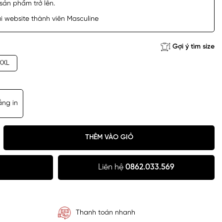
sản phẩm trở lên.
 website thành viên Masculine
Gợi ý tìm size
XXL
ắng in
THÊM VÀO GIỎ
Liên hệ
0862.033.569
Thanh toán nhanh