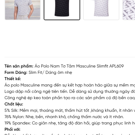
Tên sản phẩm:
Áo Polo Nam Tơ Tằm Masculine Slimfit APL609
Form Dáng:
Slim Fit/ Dáng ôm nhẹ
Thiết kế:
Áo polo Masculine mang đến sự kết hợp hoàn hảo giữa sự mềm mại,
Logo dập nổi công ngệ tiên tiến. Dễ dàng sử dụng thường ngày 
Công nghệ ép keo toàn phần tạo ra các sản phẩm có độ bền cao, t
Chất liệu:
5% Silk: Mềm mại, thoáng mát, thấm hút tốt ,kháng khuẩn, ít nhăn 
76% Nylon: Nhẹ, bền, nhanh khô, chống thấm nước và ít nhăn.
19% Spandex: Co giãn nhẹ, tăng độ đàn hồi, giúp trang phục linh 
Phối với: