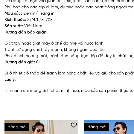
Dễ dàng kết hợp với quần âu, kaki, jean, short để tạo nên các ph
Phù hợp cho các dịp đi làm, dự tiệc hoặc các hoạt động ngoài trời
Màu sắc:
Đen in/ Trắng in
Kích thước:
S/M/L/XL/XXL
Sản xuất:
Việt Nam
Hướng dẫn bảo quản:
Giặt tay hoặc giặt máy ở chế độ nhẹ với nước lạnh.
Tránh sử dụng chất tẩy mạnh, không ngâm quá lâu.
Phơi ở nơi thoáng mát, tránh ánh nắng trực tiếp để duy trì chất lượ
Hướng dẫn giặt ủi:
Ủi ở nhiệt độ thấp để tránh làm hỏng chất liệu và giữ cho sản ph
Lưu ý:
Hình ảnh chỉ mang tính chất minh họa, màu sắc sản phẩm thực tế có
Hàng mới
Hàng mới