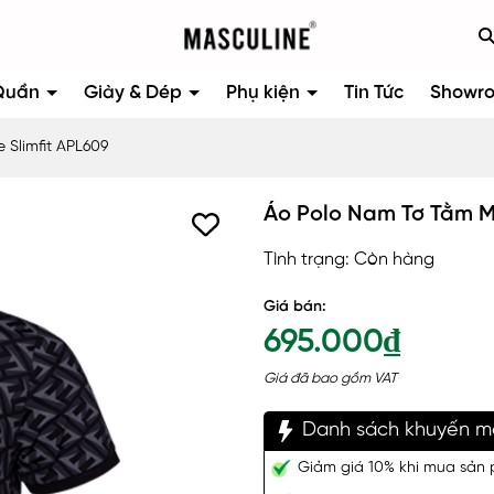
Quần
Giày & Dép
Phụ kiện
Tin Tức
Showr
 Slimfit APL609
Áo Polo Nam Tơ Tằm Ma
Tình trạng:
Còn hàng
Giá bán:
695.000₫
Giá đã bao gồm VAT
Danh sách khuyến m
Giảm giá 10% khi mua sản