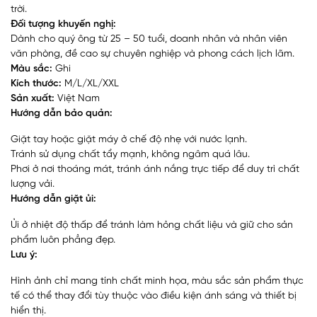
trời.
Đối tượng khuyến nghị:
Dành cho quý ông từ 25 – 50 tuổi, doanh nhân và nhân viên
văn phòng, đề cao sự chuyên nghiệp và phong cách lịch lãm.
Màu sắc:
Ghi
Kích thước:
M/L/XL/XXL
Sản xuất:
Việt Nam
Hướng dẫn bảo quản:
Giặt tay hoặc giặt máy ở chế độ nhẹ với nước lạnh.
Tránh sử dụng chất tẩy mạnh, không ngâm quá lâu.
Phơi ở nơi thoáng mát, tránh ánh nắng trực tiếp để duy trì chất
lượng vải.
Hướng dẫn giặt ủi:
Ủi ở nhiệt độ thấp để tránh làm hỏng chất liệu và giữ cho sản
phẩm luôn phẳng đẹp.
Lưu ý:
Hình ảnh chỉ mang tính chất minh họa, màu sắc sản phẩm thực
tế có thể thay đổi tùy thuộc vào điều kiện ánh sáng và thiết bị
hiển thị.