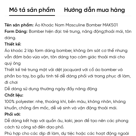
Mô tả sản phẩm
Hướng dẫn mua hàng
Tên sản phẩm:
Áo Khoác Nam Masculine Bomber MAK501
Form Dáng:
Bomber hiện đại: trẻ trung, năng động,thoải mái, tôn
dáng.
Thiết kế:
Áo khoác 2 lớp form dáng bomber, không ôm sát cơ thể nhưng
vẫn đảm bảo vừa vặn, tôn dáng tạo cảm giác thoải mái cho
quý ông
Thiết kế trẻ trung mặt vải dệt jacquard với cổ áo bomber và
phần bo tay, bo gấu tinh tế dễ dàng phối với trang phục đi làm,
đi chơi
Dễ dàng sử dụng thường ngày đầy năng động
Chất liệu:
100% polyester: nhẹ, thoáng khí, bền màu, không nhăn, kháng
khuẩn, chống ẩm mốc, dễ vệ sinh và vận động thoải mái.
Phối với:
Dễ dàng kết hợp với quần âu, kaki, jean để tạo nên các phong
cách từ công sở đến dạo phố.
Phù hợp cho các dịp đi làm, dự tiệc hoặc các hoạt động ngoài