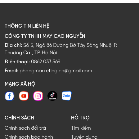
THÔNG TIN LIÊN HỆ
CÔNG TY TNHH MAY CAO NGUYỄN
Địa chỉ:
Số 5, Ngõ 86 Đường Bờ Tây Sông Nhuệ, P.
Thượng Cát, TP. Hà Nội
Điện thoại:
0862.033.569
Email:
phongmarketing.cn@gmail.com
MẠNG XÃ HỘI
CHÍNH SÁCH
HỖ TRỢ
Chính sách đổi trả
Tìm kiếm
Chính sách bảo hành
Tuyển dụng