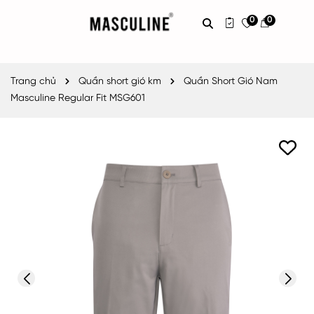
0
0
Trang chủ
Quần short gió km
Quần Short Gió Nam
Masculine Regular Fit MSG601