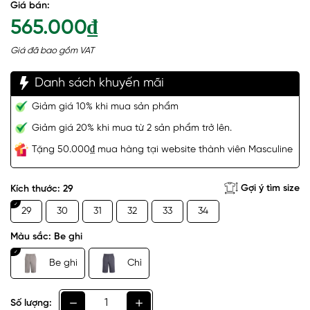
Giá bán:
565.000₫
Giá đã bao gồm VAT
Danh sách khuyến mãi
Giảm giá 10% khi mua sản phẩm
Giảm giá 20% khi mua từ 2 sản phẩm trở lên.
Tặng 50.000₫ mua hàng tại website thành viên Masculine
Gợi ý tìm size
Kích thước:
29
29
30
31
32
33
34
Màu sắc:
Be ghi
Be ghi
Chì
Số lượng: