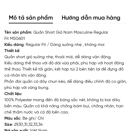
Mô tả sản phẩm
Hướng dẫn mua hàng
Tên sản phẩm
: Quần Short Gió Nam Masculine Regular
Fit MSG601
Kiểu dáng
: Regular Fit / Dáng suông nhẹ , không moi
Thiết kế
:
Quần short gió suông nhẹ, thoải mái, dễ dàng vận động.
Kiểu dáng thể thao với độ dài vừa phải, phù hợp với hoạt động
thể thao. Thiết kế tối giản, kết hợp túi 2 bên tiện lợi để đựng đồ
cá nhân khi vận động.
Phần đai quần có dây chun kéo, dễ dàng điều chỉnh độ co giãn,
phù hợp với vòng bụng.
Chất liệu
:
100% Polyester mang đến độ bóng sắc nét, không bị bai dão,
bền màu. Quần có khả năng chống bám bụi, chống nhăn, hạn
chế thấm nước và có độ bền cao.
Màu sắc
: Be ghi/ Chì
Size
: 29,30,31,32,33,34
Nơi sản xuất
: Việt Nam