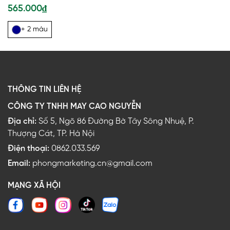
565.000₫
+ 2 màu
THÔNG TIN LIÊN HỆ
CÔNG TY TNHH MAY CAO NGUYỄN
Địa chỉ:
Số 5, Ngõ 86 Đường Bờ Tây Sông Nhuệ, P.
Thượng Cát, TP. Hà Nội
Điện thoại:
0862.033.569
Email:
phongmarketing.cn@gmail.com
MẠNG XÃ HỘI