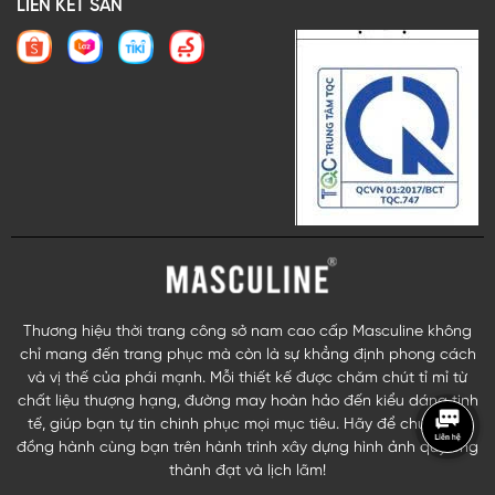
LIÊN KẾT SÀN
Thương hiệu thời trang công sở nam cao cấp Masculine không
chỉ mang đến trang phục mà còn là sự khẳng định phong cách
và vị thế của phái mạnh. Mỗi thiết kế được chăm chút tỉ mỉ từ
chất liệu thượng hạng, đường may hoàn hảo đến kiểu dáng tinh
tế, giúp bạn tự tin chinh phục mọi mục tiêu. Hãy để chúng tôi
đồng hành cùng bạn trên hành trình xây dựng hình ảnh quý ông
thành đạt và lịch lãm!