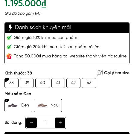
1.195.000₫
Giá đã bao gồm VAT
Danh sách khuyến mãi
Giảm giá 10% khi mua sản phẩm
Giảm giá 20% khi mua từ 2 sản phẩm trở lên.
Tặng 50.000₫ mua hàng tại website thành viên Masculine
Gợi ý tìm size
Kích thước:
38
38
39
40
41
42
43
Màu sắc:
Đen
Đen
Nâu
Số lượng: