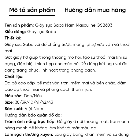
Mô tả sản phẩm
Hướng dẫn mua hàng
Tên sản phẩm:
Giày sục Sabo Nam Masculine GSB603
Kiểu dáng:
Giày sục Sabo
Thiết kế:
Giày sục Sabo với đế chống trượt, mang lại sự vừa vặn và thoải
mái.
Gót giày hở giúp thông thoáng mồ hôi, tạo sự thoải mái khi sử
dụng, đặc biệt thích hợp cho mùa hè. Dễ dàng kết hợp với đa
dạng trang phục, linh hoạt trong phong cách.
Chất liệu:
Da bò cao cấp, bề mặt vân trơn, mềm mại và bền chắc, đảm
bảo độ thoải mái và phong cách thanh lịch.
Màu sắc:
Đen/Nâu
Size:
38/39/40/41/42/43
Sản xuất:
Việt Nam
Hướng dẫn bảo quản đồ da:
Tránh ánh nắng trực tiếp:
Để giày ở nơi thoáng mát, tránh ánh
nắng mạnh để không làm khô và mất màu da.
Làm sạch thường xuyên:
Lau giày bằng khăn mềm và sử dụng