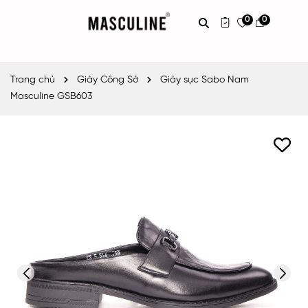
0
0
Trang chủ
Giày Công Sở
Giày sục Sabo Nam
Masculine GSB603