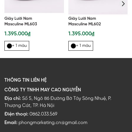
Giày Lười Nam
Giày Lười Nam
Masculine ML603
Masculine ML602
1.395.000₫
1.395.000₫
+ 1 màu
+ 1 màu
THÔNG TIN LIÊN HỆ
CÔNG TY TNHH MAY CAO NGUYỄN
Địa chỉ:
Số 5, Ngõ 86 Đường Bờ Tây Sông Nhuệ, P.
Thượng Cát, TP. Hà Nội
Điện thoại:
0862.033.569
Email:
phongmarketing.cn@gmail.com