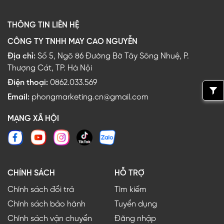
THÔNG TIN LIÊN HỆ
CÔNG TY TNHH MAY CAO NGUYỄN
Địa chỉ:
Số 5, Ngõ 86 Đường Bờ Tây Sông Nhuệ, P.
Thượng Cát, TP. Hà Nội
Điện thoại:
0862.033.569
Email:
phongmarketing.cn@gmail.com
MẠNG XÃ HỘI
CHÍNH SÁCH
HỖ TRỢ
Chính sách đổi trả
Tìm kiếm
Chính sách bảo hành
Tuyển dụng
Chính sách vận chuyển
Đăng nhập