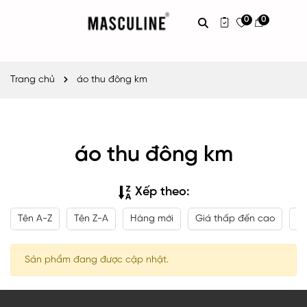
0
0
Trang chủ
áo thu đông km
áo thu đông km
Xếp theo:
Tên A-Z
Tên Z-A
Hàng mới
Giá thấp đến cao
Gi
Sản phẩm đang được cập nhật.