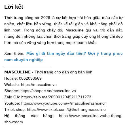
Lời kết
Thời trang công sở 2026 là sự kết hợp hài hòa giữa màu sắc tự
nhiên, chất liệu bền vững, thiết kế tối giản và khả năng phối đồ
linh hoạt. Trong dòng chảy đó, Masculine giữ vai trò dẫn dắt,
mang đến những lựa chọn thời trang giúp quý ông không chỉ đẹp
hơn mà còn vững vàng hơn trong mọi khoảnh khắc.
Xem thêm:
Mặc gì đi làm ngày đầu tiên? Gợi ý trang phục
nam chuyên nghiệp
_____________________
𝗠𝗔𝗦𝗖𝗨𝗟𝗜𝗡𝗘 - Thời trang cho đàn ông bản lĩnh
Hotline: 0862033569
Website:
https://masculine.vn
Shopee:
https://shopee.vn/masculine.vn
Zalo OA:
https://zalo.me/2050012945211711273
Youtube:
https://www.youtube.com/@masculinefashioncn
Tiktok shop:
https://www.tiktok.com/@thoitrangmasculine
Hệ thống cửa hàng:
https://www.masculine.vn/he-thong-
showroom