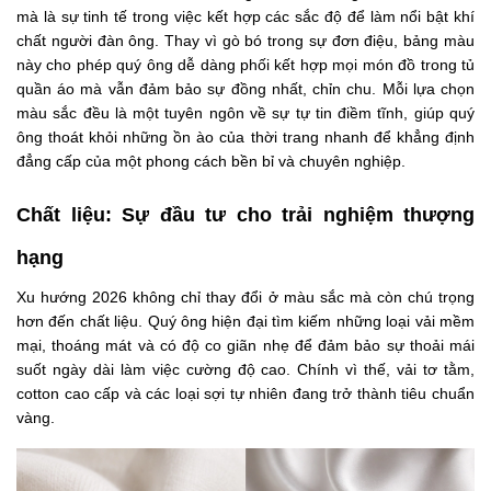
mà là sự tinh tế trong việc kết hợp các sắc độ để làm nổi bật khí
chất người đàn ông. Thay vì gò bó trong sự đơn điệu, bảng màu
này cho phép quý ông dễ dàng phối kết hợp mọi món đồ trong tủ
quần áo mà vẫn đảm bảo sự đồng nhất, chỉn chu. Mỗi lựa chọn
màu sắc đều là một tuyên ngôn về sự tự tin điềm tĩnh, giúp quý
ông thoát khỏi những ồn ào của thời trang nhanh để khẳng định
đẳng cấp của một phong cách bền bỉ và chuyên nghiệp.
Chất liệu: Sự đầu tư cho trải nghiệm thượng
hạng
Xu hướng 2026 không chỉ thay đổi ở màu sắc mà còn chú trọng
hơn đến chất liệu. Quý ông hiện đại tìm kiếm những loại vải mềm
mại, thoáng mát và có độ co giãn nhẹ để đảm bảo sự thoải mái
suốt ngày dài làm việc cường độ cao. Chính vì thế, vải tơ tằm,
cotton cao cấp và các loại sợi tự nhiên đang trở thành tiêu chuẩn
vàng.