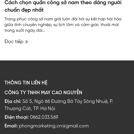
Cách chọn quần công sở nam theo dáng người
chuẩn đẹp nhất
Trang phục công sở nam giới luôn đòi hỏi sự kết hợp hài hòa
giữa tính chuyên nghiệp, sự lịch lãm và cảm giác thoải mái
trong suốt ngày dài...
Đọc tiếp
THÔNG TIN LIÊN HỆ
CÔNG TY TNHH MAY CAO NGUYỄN
Địa chỉ:
Số 5, Ngõ 86 Đường Bờ Tây Sông Nhuệ, P.
Thượng Cát, TP. Hà Nội
Điện thoại:
0862.033.569
Email:
phongmarketing.cn@gmail.com