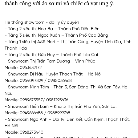
thành công với áo sơ mi và chiếc cà vạt ưng ý.
--------
Hệ thống showroom - đại lý ủy quyền
- Tầng 2 siêu thị Hoa Ba – Thành Phố Điện Biên
- Tầng 3 siêu thị Ngọc Xuân – Thành Phố Cao Bằng
- Tầng 1 siêu thị A&S Mart – Thị Trấn Còng, Huyện Tĩnh Gia, Tỉnh
Thanh Hóa
- Tầng 2 siêu thị Đức Huy – Thành Phố Lào Cai
- Showroom Thị Trấn Tam Dương – Vĩnh Phúc
Mobile: 0963432172
- Showroom Dị Nậu, Huyện Thạch Thất – Hà Nội
Mobile: 0964097829 / 0985036468
- Showroom Minh Tâm - Thôn 3, Sơn Đông, Thị Xã Sơn Tây, Hà
Nội.
Mobile: 0989673557/ 0981293636
- Showroom Hiền Lâm – Khối 3 Thị Trấn Phù Yên, Sơn La.
Mobile: 0949666688 / 0988999768
- Showroom Nga Anh – Dội 14, Liên Kết, Cần Kiệm, Thạch Thất,
Hà Nội
Mobile: 0968273440