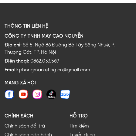
THÔNG TIN LIÊN HỆ
CÔNG TY TNHH MAY CAO NGUYỄN
Địa chỉ:
Số 5, Ngõ 86 Đường Bờ Tây Sông Nhuệ, P.
Thượng Cát, TP. Hà Nội
Điện thoại:
0862.033.569
Email:
phongmarketing.cn@gmail.com
MẠNG XÃ HỘI
CHÍNH SÁCH
HỖ TRỢ
Chính sách đổi trả
Tìm kiếm
Chính sách bảo hành
Tuyển dụng