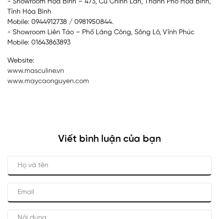
- Showroom Hòa Bình – 473, Cù Chính Lan, Thành Phố Hòa Bình,
Tỉnh Hòa Bình
Mobile: 0944912738 / 0981950844.
- Showroom Liên Táo – Phố Lăng Công, Sông Lô, Vĩnh Phúc
Mobile: 01643863893
Website:
www.masculine.vn
www.maycaonguyen.com
Viết bình luận của bạn