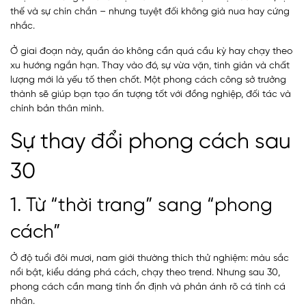
thế và sự chín chắn – nhưng tuyệt đối không già nua hay cứng
nhắc.
Ở giai đoạn này, quần áo không cần quá cầu kỳ hay chạy theo
xu hướng ngắn hạn. Thay vào đó, sự vừa vặn, tinh giản và chất
lượng mới là yếu tố then chốt. Một phong cách công sở trưởng
thành sẽ giúp bạn tạo ấn tượng tốt với đồng nghiệp, đối tác và
chính bản thân mình.
Sự thay đổi phong cách sau
30
1. Từ “thời trang” sang “phong
cách”
Ở độ tuổi đôi mươi, nam giới thường thích thử nghiệm: màu sắc
nổi bật, kiểu dáng phá cách, chạy theo trend. Nhưng sau 30,
phong cách cần mang tính ổn định và phản ánh rõ cá tính cá
nhân.