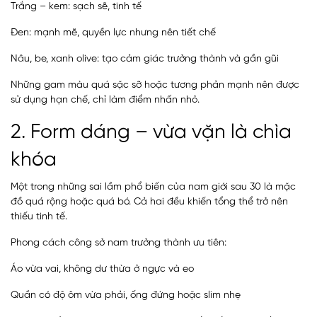
Trắng – kem: sạch sẽ, tinh tế
Đen: mạnh mẽ, quyền lực nhưng nên tiết chế
Nâu, be, xanh olive: tạo cảm giác trưởng thành và gần gũi
Những gam màu quá sặc sỡ hoặc tương phản mạnh nên được
sử dụng hạn chế, chỉ làm điểm nhấn nhỏ.
2. Form dáng – vừa vặn là chìa
khóa
Một trong những sai lầm phổ biến của nam giới sau 30 là mặc
đồ quá rộng hoặc quá bó. Cả hai đều khiến tổng thể trở nên
thiếu tinh tế.
Phong cách công sở nam trưởng thành ưu tiên:
Áo vừa vai, không dư thừa ở ngực và eo
Quần có độ ôm vừa phải, ống đứng hoặc slim nhẹ