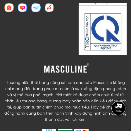
Thương hiệu thời trang công sở nam cao cấp Masculine không
chỉ mang đến trang phục mà còn là sự khẳng định phong cách
và vị thế của phái mạnh. Mỗi thiết kế được chăm chút tỉ mỉ từ
chất liệu thượng hạng, đường may hoàn hảo đến kiểu dáng tinh
tế, giúp bạn tự tin chinh phục mọi mục tiêu. Hãy để chúng tôi
đồng hành cùng bạn trên hành trình xây dựng hình ảnh quý ông
thành đạt và lịch lãm!