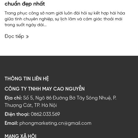
chuẩn đẹp nhất
Trang phục công sở nam giới luôn đòi hỏi sự kết hợp hài hòa
giữa tính chuyên nghiệp, sự lịch lãm và cảm giác thoải mái
trong suốt ngày dài...
Đọc tiếp
THÔNG TIN LIÊN HỆ
CÔNG TY TNHH MAY CAO NGUYỄN
Địa chỉ:
Số 5, Ngõ 86 Đường Bờ Tây Sông Nhuệ, P.
Thượng Cát, TP. Hà Nội
Điện thoại:
0862.033.569
Email:
phongmarketing.cn@gmail.com
MẠNG XÃ HỘI