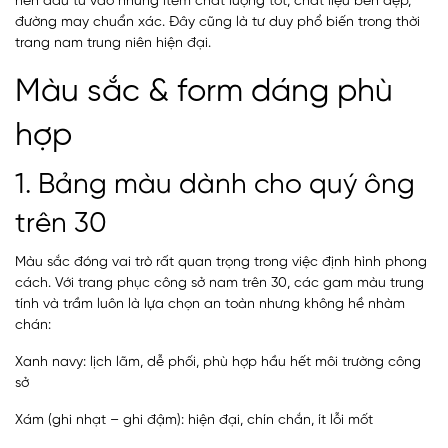
nên đầu tư vào những item chất lượng tốt, chất liệu bền đẹp,
đường may chuẩn xác. Đây cũng là tư duy phổ biến trong thời
trang nam trung niên hiện đại.
Màu sắc & form dáng phù
hợp
1. Bảng màu dành cho quý ông
trên 30
Màu sắc đóng vai trò rất quan trọng trong việc định hình phong
cách. Với trang phục công sở nam trên 30, các gam màu trung
tính và trầm luôn là lựa chọn an toàn nhưng không hề nhàm
chán:
Xanh navy: lịch lãm, dễ phối, phù hợp hầu hết môi trường công
sở
Xám (ghi nhạt – ghi đậm): hiện đại, chín chắn, ít lỗi mốt