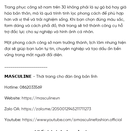
Trang phục công sở nam trên 30 không phải là sự gò bó hay già
hóa bản thân, mà là quá trình tinh lọc phong cách để phù hợp
hơn với vị thế và trải nghiệm sống. Khi bạn chọn đúng màu sắc,
form dáng và cách phối đồ, thời trang sẽ trở thành công cụ hỗ
trợ đắc lực cho sự nghiệp và hình ảnh cá nhân.
Một phong cách công sở nam trưởng thành, lịch lãm nhưng hiện
đại sẽ giúp bạn luôn tự tin, chuyên nghiệp và tạo dấu ấn bền
vững trong mắt người đối diện.
_____________________
𝗠𝗔𝗦𝗖𝗨𝗟𝗜𝗡𝗘 - Thời trang cho đàn ông bản lĩnh
Hotline: 0862033569
Website:
https://masculine.vn
Zalo OA:
https://zalo.me/2050012945211711273
Youtube:
https://www.youtube.com/@masculinefashion.official