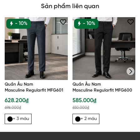
Sản phẩm liên quan
- 10%
- 10%
Quần Âu Nam
Quần Âu Nam
Masculine Regularfit MFG601
Masculine Regularfit MFG600
628.200₫
585.000₫
698.000₫
650.000₫
+ 3 màu
+ 2 màu