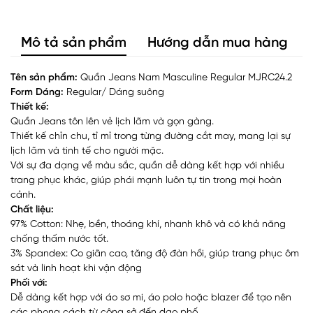
Mô tả sản phẩm
Hướng dẫn mua hàng
Tên sản phẩm:
Quần Jeans Nam Masculine Regular MJRC24.2
Form Dáng:
Regular/ Dáng suông
Thiết kế:
Quần Jeans tôn lên vẻ lịch lãm và gọn gàng.
Thiết kế chỉn chu, tỉ mỉ trong từng đường cắt may, mang lại sự
lịch lãm và tinh tế cho người mặc.
Với sự đa dạng về màu sắc, quần dễ dàng kết hợp với nhiều
trang phục khác, giúp phái mạnh luôn tự tin trong mọi hoàn
cảnh.
Chất liệu:
97% Cotton: Nhẹ, bền, thoáng khí, nhanh khô và có khả năng
chống thấm nước tốt.
3% Spandex: Co giãn cao, tăng độ đàn hồi, giúp trang phục ôm
sát và linh hoạt khi vận động
Phối với:
Dễ dàng kết hợp với áo sơ mi, áo polo hoặc blazer để tạo nên
các phong cách từ công sở đến dạo phố.