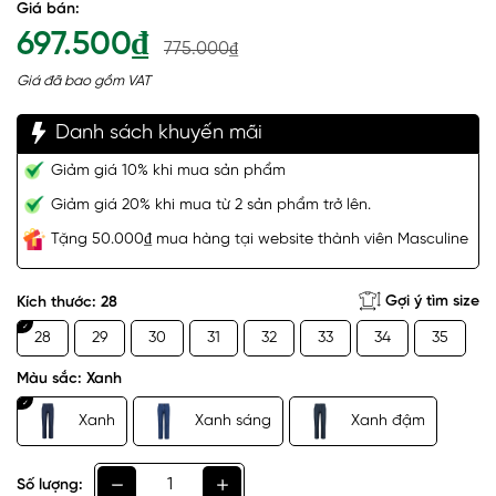
Giá bán:
697.500₫
775.000₫
Giá đã bao gồm VAT
Danh sách khuyến mãi
Giảm giá 10% khi mua sản phẩm
Giảm giá 20% khi mua từ 2 sản phẩm trở lên.
Tặng 50.000₫ mua hàng tại website thành viên Masculine
Gợi ý tìm size
Kích thước:
28
28
29
30
31
32
33
34
35
Màu sắc:
Xanh
Xanh
Xanh sáng
Xanh đậm
Số lượng: