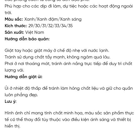
Phù hợp cho các dịp đi làm, dự tiệc hoặc các hoạt động ngoài
trời.
Màu sắc:
Xanh/Xanh đậm/Xanh sáng
Kích thước:
29/30/31/32/33/34/35
Sản xuất:
Việt Nam
Hướng dẫn bảo quản:
Giặt tay hoặc giặt máy ở chế độ nhẹ với nước lạnh.
Tránh sử dụng chất tẩy mạnh, không ngâm quá lâu.
Phơi ở nơi thoáng mát, tránh ánh nắng trực tiếp để duy trì chất
lượng vải.
Hướng dẫn giặt ủi:
Ủi ở nhiệt độ thấp để tránh làm hỏng chất liệu và giữ cho quần
luôn phẳng đẹp.
Lưu ý:
Hình ảnh chỉ mang tính chất minh họa, màu sắc sản phẩm thực
tế có thể thay đổi tùy thuộc vào điều kiện ánh sáng và thiết bị
hiển thị.