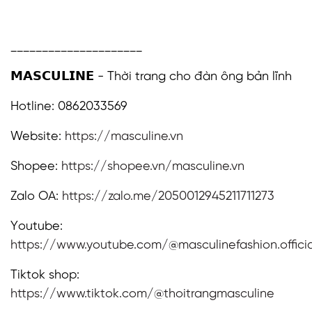
_____________________
𝗠𝗔𝗦𝗖𝗨𝗟𝗜𝗡𝗘 - Thời trang cho đàn ông bản lĩnh
Hotline: 0862033569
Website:
https://masculine.vn
Shopee:
https://shopee.vn/masculine.vn
Zalo OA:
https://zalo.me/2050012945211711273
Youtube:
https://www.youtube.com/@masculinefashion.officia
Tiktok shop:
https://www.tiktok.com/@thoitrangmasculine