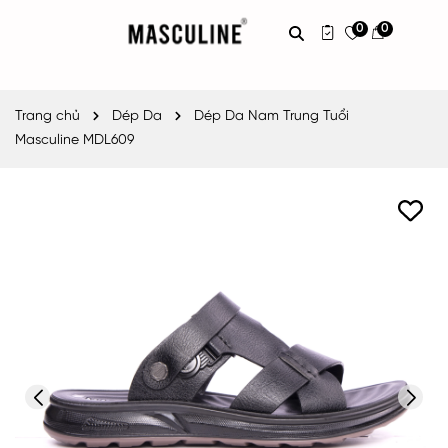
0
0
Trang chủ
Dép Da
Dép Da Nam Trung Tuổi
Masculine MDL609