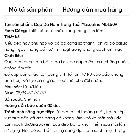
Mô tả sản phẩm
Hướng dẫn mua hàng
Tên sản phẩm: Dép Da Nam Trung Tuổi Masculine MDL609
Form Dáng:
Thiết kế quai chắp sang trọng, lịch lãm.
Thiết kế:
Kiểu dép này phù hợp với cả đồ công sở thanh lịch và đồ casual
hàng ngày, mang đến sự linh hoạt trong phong cách ăn mặc.
Chất liệu:
Quai dép được làm bằng da bò cao cấp mềm mại, chống nước,
chống ẩm tốt
Đế dép bền chắc, tôn dáng tinh tế, làm từ PU cao cấp, chống
trơn trượt và tạo cảm giác thoải mái cho đôi chân.
Màu sắc:
Đen/Nâu
Size:
38/39/40/41/42
Sản xuất:
Việt nam
Hướng dẫn bảo quản đồ da:
Tránh ánh nắng trực tiếp:
Để dép ở nơi thoáng mát, tránh tiếp
xúc trực tiếp với ánh nắng để không làm khô và mất màu da.
Làm sạch thường xuyên:
Lau dép bằng khăn mềm sau mỗi lần
sử dụng. Nếu có vết bẩn, dùng dung dịch làm sạch nhẹ nhàng