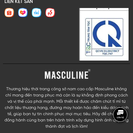
LIÊN KẾT SÀN
Thương hiệu thời trang công sở nam cao cấp Masculine không
chỉ mang đến trang phục mà còn là sự khẳng định phong cách
và vị thế của phái mạnh. Mỗi thiết kế được chăm chút tỉ mỉ từ
chất liệu thượng hạng, đường may hoàn hảo đến kiểu dáng tinh
tế, giúp bạn tự tin chinh phục mọi mục tiêu. Hãy để chúng tôi
đồng hành cùng bạn trên hành trình xây dựng hình ảnh quý ông
thành đạt và lịch lãm!