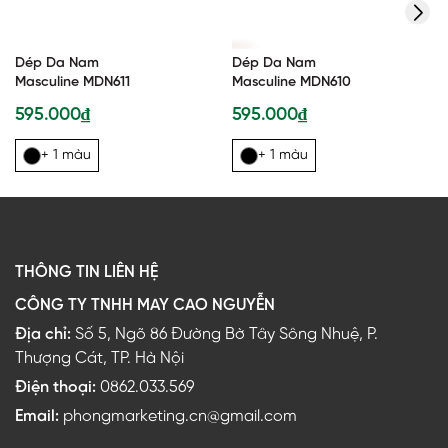
Dép Da Nam
Dép Da Nam
Masculine MDN611
Masculine MDN610
595.000₫
595.000₫
+ 1 màu
+ 1 màu
THÔNG TIN LIÊN HỆ
CÔNG TY TNHH MAY CAO NGUYỄN
Địa chỉ:
Số 5, Ngõ 86 Đường Bờ Tây Sông Nhuệ, P.
Thượng Cát, TP. Hà Nội
Điện thoại:
0862.033.569
Email:
phongmarketing.cn@gmail.com