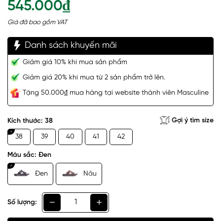
545.000₫
Giá đã bao gồm VAT
Danh sách khuyến mãi
Giảm giá 10% khi mua sản phẩm
Giảm giá 20% khi mua từ 2 sản phẩm trở lên.
Tặng 50.000₫ mua hàng tại website thành viên Masculine
Gợi ý tìm size
Kích thước:
38
38
39
40
41
42
Màu sắc:
Đen
Đen
Nâu
Số lượng: