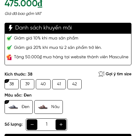
475.000₫
Giá đã bao gồm VAT
Danh sách khuyến mãi
Giảm giá 10% khi mua sản phẩm
Giảm giá 20% khi mua từ 2 sản phẩm trở lên.
Tặng 50.000₫ mua hàng tại website thành viên Masculine
Gợi ý tìm size
Kích thước:
38
38
39
40
41
42
Màu sắc:
Đen
Đen
Nâu
Số lượng: