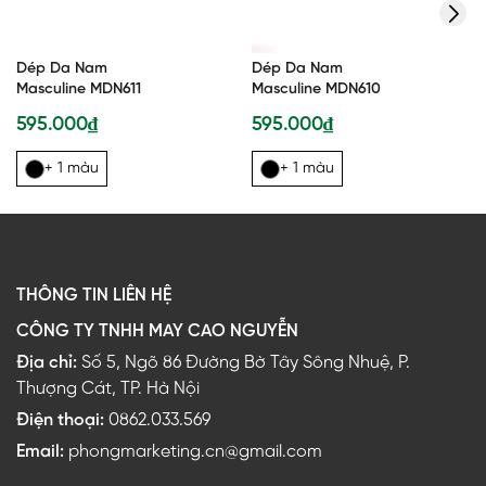
Dép Da Nam
Dép Da Nam
Masculine MDN611
Masculine MDN610
595.000₫
595.000₫
+ 1 màu
+ 1 màu
THÔNG TIN LIÊN HỆ
CÔNG TY TNHH MAY CAO NGUYỄN
Địa chỉ:
Số 5, Ngõ 86 Đường Bờ Tây Sông Nhuệ, P.
Thượng Cát, TP. Hà Nội
Điện thoại:
0862.033.569
Email:
phongmarketing.cn@gmail.com