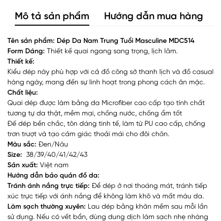
Mô tả sản phẩm
Hướng dẫn mua hàng
Tên sản phẩm: Dép Da Nam Trung Tuổi Masculine MDC514
Form Dáng:
Thiết kế quai ngang sang trọng, lịch lãm.
Thiết kế:
Kiểu dép này phù hợp với cả đồ công sở thanh lịch và đồ casual
hàng ngày, mang đến sự linh hoạt trong phong cách ăn mặc.
Chất liệu:
Quai dép được làm bằng da Microfiber cao cấp tạo tính chất
tương tự da thật, mềm mại, chống nước, chống ẩm tốt
Đế dép bền chắc, tôn dáng tinh tế, làm từ PU cao cấp, chống
trơn trượt và tạo cảm giác thoải mái cho đôi chân.
Màu sắc:
Đen/Nâu
Size:
38/39/40/41/42/43
Sản xuất:
Việt nam
Hướng dẫn bảo quản đồ da:
Tránh ánh nắng trực tiếp:
Để dép ở nơi thoáng mát, tránh tiếp
xúc trực tiếp với ánh nắng để không làm khô và mất màu da.
Làm sạch thường xuyên:
Lau dép bằng khăn mềm sau mỗi lần
sử dụng. Nếu có vết bẩn, dùng dung dịch làm sạch nhẹ nhàng