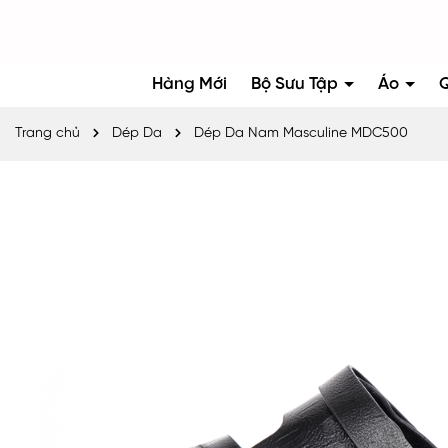
Hàng Mới
Bộ Sưu Tập
Áo
Trang chủ
Dép Da
Dép Da Nam Masculine MDC500