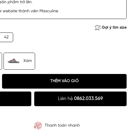
sản phẩm trở lên.
 website thành viên Masculine
Gợi ý tìm size
42
Xám
THÊM VÀO GIỎ
Liên hệ
0862.033.569
Thanh toán nhanh