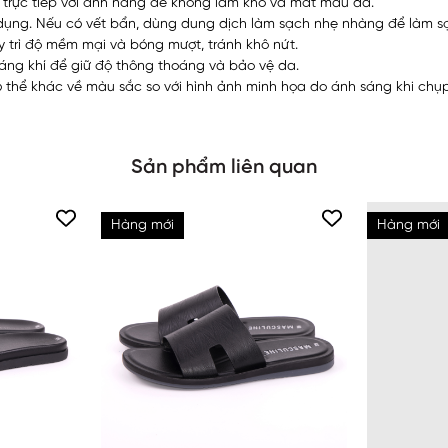
 trực tiếp với ánh nắng để không làm khô và mất màu da.
ụng. Nếu có vết bẩn, dùng dung dịch làm sạch nhẹ nhàng để làm s
rì độ mềm mại và bóng mượt, tránh khô nứt.
oáng khí để giữ độ thông thoáng và bảo vệ da.
thể khác về màu sắc so với hình ảnh minh họa do ánh sáng khi chụp 
Sản phẩm liên quan
Hàng mới
Hàng mới