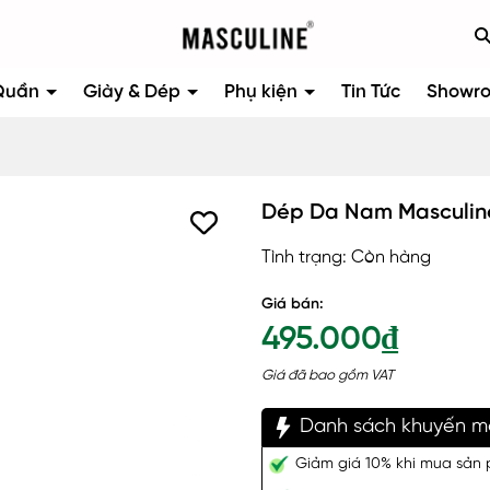
Quần
Giày & Dép
Phụ kiện
Tin Tức
Showr
Dép Da Nam Masculi
Tình trạng:
Còn hàng
Giá bán:
495.000₫
Giá đã bao gồm VAT
Danh sách khuyến m
Giảm giá 10% khi mua sản