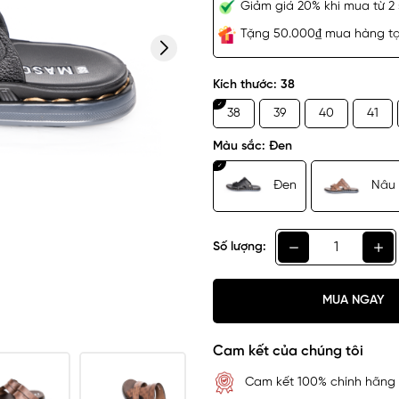
Giảm giá 20% khi mua từ 2 
Tặng 50.000₫ mua hàng tại
Kích thước:
38
38
39
40
41
Màu sắc:
Đen
Đen
Nâu
Số lượng:
MUA NGAY
Cam kết của chúng tôi
Cam kết 100% chính hãng