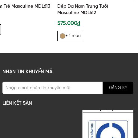
 Trẻ Masculine MDL613
Dép Da Nam Trung Tuổi
Masculine MDL612
575.000₫
+ 1 màu
NHẬN TIN KHUYẾN MÃI
ĐĂNG KÝ
LIÊN KẾT SÀN