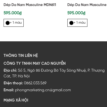
Dép Da Nam Masculine MDN611
Dép Da Nam Masculine
595.000₫
595.000₫
+ 1 màu
+ 1 màu
THÔNG TIN LIÊN HỆ
CÔNG TY TNHH MAY CAO NGUYỄN
Địa chỉ:
Số 5, Ngõ 86 Đường Bờ Tây Sông Nhuệ, P. Thượng
Cát, TP. Hà Nội
Điện thoại:
0862.033.569
Email:
phongmarketing.cn@gmail.com
MẠNG XÃ HỘI