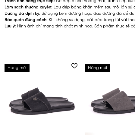
Tránh ánh nắng trực tiếp:
Để dép ở nơi thoáng mát, tránh tiếp xúc
Làm sạch thường xuyên:
Lau dép bằng khăn mềm sau mỗi lần sử d
Dưỡng da định kỳ:
Sử dụng kem dưỡng hoặc dầu dưỡng da để duy t
Bảo quản đúng cách:
Khi không sử dụng, cất dép trong túi vải th
Lưu ý:
Hình ảnh chỉ mang tính chất minh họa. Sản phẩm thực tế có 
Hàng mới
Hàng mới