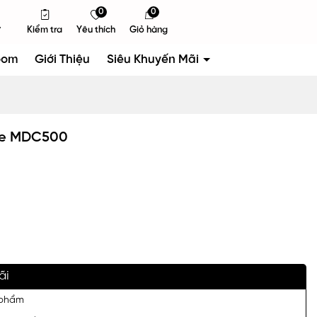
0
0
Kiểm tra
Yêu thích
Giỏ hàng
oom
Giới Thiệu
Siêu Khuyến Mãi
ne MDC500
ãi
 phẩm