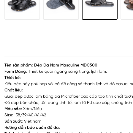
Tên sản phẩm: Dép Da Nam Masculine MDC500
Form Dáng:
Thiết kế quai ngang sang trọng, lịch lãm.
Thiết kế:
Kiểu dép này phù hợp với cả đồ công sở thanh lịch và đồ casual
Chất liệu:
Quai dép được làm bằng da Microfiber cao cấp tạo tính chất tươ
Đế dép bền chắc, tôn dáng tinh tế, làm từ PU cao cấp, chống trơn
Màu sắc:
Xám/Nâu
Size:
38/39/40/41/42
Sản xuất:
Việt nam
Hướng dẫn bảo quản đồ da: