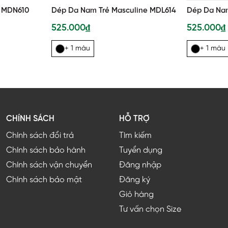
 MDN610
Dép Da Nam Trẻ Masculine MDL614
Dép Da Nam
525.000₫
525.000₫
+ 1 màu
+ 1 màu
CHÍNH SÁCH
HỖ TRỢ
Chính sách đổi trả
Tìm kiếm
Chính sách bảo hành
Tuyển dụng
Chính sách vận chuyển
Đăng nhập
Chính sách bảo mật
Đăng ký
Giỏ hàng
Tư vấn chọn Size