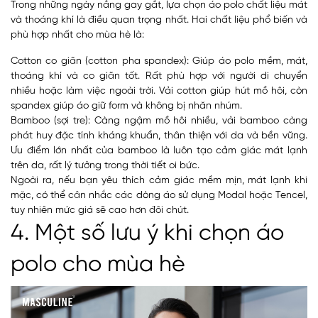
Trong những ngày nắng gay gắt, lựa chọn áo polo chất liệu mát
và thoáng khí là điều quan trọng nhất. Hai chất liệu phổ biến và
phù hợp nhất cho mùa hè là:
Cotton co giãn (cotton pha spandex): Giúp áo polo mềm, mát,
thoáng khí và co giãn tốt. Rất phù hợp với người di chuyển
nhiều hoặc làm việc ngoài trời. Vải cotton giúp hút mồ hôi, còn
spandex giúp áo giữ form và không bị nhăn nhúm.
Bamboo (sợi tre): Càng ngậm mồ hôi nhiều, vải bamboo càng
phát huy đặc tính kháng khuẩn, thân thiện với da và bền vững.
Ưu điểm lớn nhất của bamboo là luôn tạo cảm giác mát lạnh
trên da, rất lý tưởng trong thời tiết oi bức.
Ngoài ra, nếu bạn yêu thích cảm giác mềm mịn, mát lạnh khi
mặc, có thể cân nhắc các dòng áo sử dụng Modal hoặc Tencel,
tuy nhiên mức giá sẽ cao hơn đôi chút.
4. Một số lưu ý khi chọn áo
polo cho mùa hè