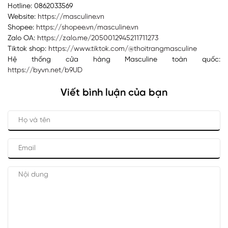
Hotline: 0862033569
Website:
https://masculine.vn
Shopee:
https://shopee.vn/masculine.vn
Zalo OA:
https://zalo.me/2050012945211711273
Tiktok shop:
https://www.tiktok.com/@thoitrangmasculine
Hệ thống cửa hàng Masculine toàn quốc:
https://byvn.net/b9UD
Viết bình luận của bạn