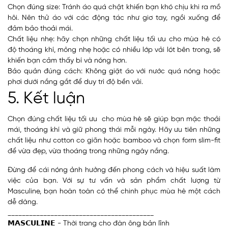
Chọn đúng size: Tránh áo quá chật khiến bạn khó chịu khi ra mồ
hôi. Nên thử áo với các động tác như giơ tay, ngồi xuống để
đảm bảo thoải mái.
Chất liệu nhẹ: hãy chọn những chất liệu tối ưu cho mùa hè có
độ thoáng khí, mỏng nhẹ hoặc có nhiều lớp vải lót bên trong, sẽ
khiến bạn cảm thấy bí và nóng hơn.
Bảo quản đúng cách: Không giặt áo với nước quá nóng hoặc
phơi dưới nắng gắt để duy trì độ bền vải.
5. Kết luận
Chọn đúng chất liệu tối ưu cho mùa hè sẽ giúp bạn mặc thoải
mái, thoáng khí và giữ phong thái mỗi ngày. Hãy ưu tiên những
chất liệu như cotton co giãn hoặc bamboo và chọn form slim-fit
để vừa đẹp, vừa thoáng trong những ngày nắng.
Đừng để cái nóng ảnh hưởng đến phong cách và hiệu suất làm
việc của bạn. Với sự tư vấn và sản phẩm chất lượng từ
Masculine, bạn hoàn toàn có thể chinh phục mùa hè một cách
dễ dàng.
_________________________________________
𝗠𝗔𝗦𝗖𝗨𝗟𝗜𝗡𝗘 - Thời trang cho đàn ông bản lĩnh