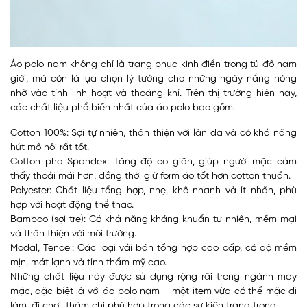
Áo polo nam không chỉ là trang phục kinh điển trong tủ đồ nam
giới, mà còn là lựa chọn lý tưởng cho những ngày nắng nóng
nhờ vào tính linh hoạt và thoáng khí. Trên thị trường hiện nay,
các chất liệu phổ biến nhất của áo polo bao gồm:
Cotton 100%: Sợi tự nhiên, thân thiện với làn da và có khả năng
hút mồ hôi rất tốt.
Cotton pha Spandex: Tăng độ co giãn, giúp người mặc cảm
thấy thoải mái hơn, đồng thời giữ form áo tốt hơn cotton thuần.
Polyester: Chất liệu tổng hợp, nhẹ, khô nhanh và ít nhăn, phù
hợp với hoạt động thể thao.
Bamboo (sợi tre): Có khả năng kháng khuẩn tự nhiên, mềm mại
và thân thiện với môi trường.
Modal, Tencel: Các loại vải bán tổng hợp cao cấp, có độ mềm
mịn, mát lạnh và tính thẩm mỹ cao.
Những chất liệu này được sử dụng rộng rãi trong ngành may
mặc, đặc biệt là với áo polo nam – một item vừa có thể mặc đi
làm, đi chơi, thậm chí phù hợp trong các sự kiện trang trọng.