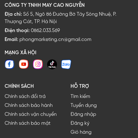
CÔNG TY TNHH MAY CAO NGUYỄN
Địa chỉ:
Số 5, Ngõ 86 Đường Bờ Tây Sông Nhuệ, P.
Thượng Cát, TP. Hà Nội
Điện thoại:
0862.033.569
Email:
phongmarketing.cn@gmail.com
MẠNG XÃ HỘI
CHÍNH SÁCH
HỖ TRỢ
Chính sách đổi trả
Tìm kiếm
Chính sách bảo hành
Tuyển dụng
Chính sách vận chuyển
Đăng nhập
Chính sách bảo mật
Đăng ký
Giỏ hàng