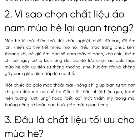
2. Vì sao chọn chất liệu áo
nam mùa hè lại quan trọng?
Mùa hè là thời điểm thời tiết khắc nghiệt, nhiệt độ cao, độ ẩm
lớn, khiến cơ thể tiết nhiều mồ hôi. Nếu mặc trang phục kém
thoáng khí, dễ giữ ẩm, bạn sẽ cảm thấy bí bách, khó chịu, thậm
chí có nguy cơ bị kích ứng da. Do đó, lựa chọn áo polo mặc
mùa hè cần ưu tiên sự thông thoáng, nhẹ, hút ẩm tốt và không
gây cảm giác dính dấp lên cơ thể.
Một chiếc áo polo mặc thoải mái không chỉ giúp bạn tự tin hơn
khi giao tiếp mà còn hỗ trợ điều tiết thân nhiệt hiệu quả, tránh
hiện tượng "ướt lưng" hoặc "bết áo" mất thẩm mỹ trong môi
trường công sở hoặc các buổi gặp mặt quan trọng.
3. Đâu là chất liệu tối ưu cho
mùa hè?