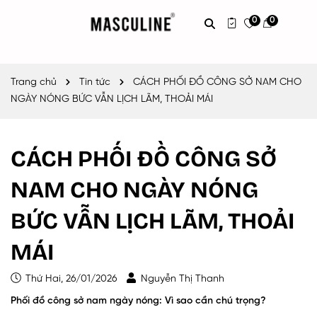
0
0
Trang chủ
Tin tức
CÁCH PHỐI ĐỒ CÔNG SỞ NAM CHO
NGÀY NÓNG BỨC VẪN LỊCH LÃM, THOẢI MÁI
CÁCH PHỐI ĐỒ CÔNG SỞ
NAM CHO NGÀY NÓNG
BỨC VẪN LỊCH LÃM, THOẢI
MÁI
Thứ Hai, 26/01/2026
Nguyễn Thị Thanh
Phối đồ công sở nam ngày nóng: Vì sao cần chú trọng?