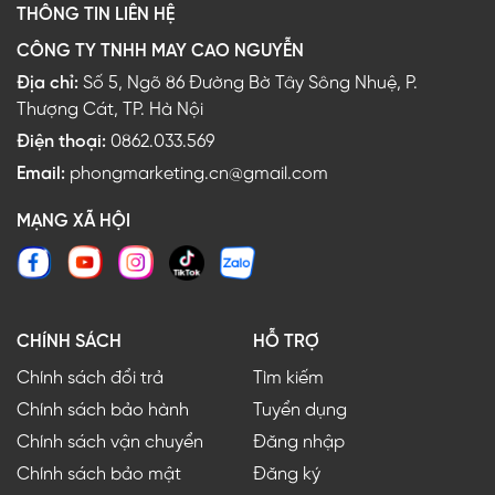
THÔNG TIN LIÊN HỆ
CÔNG TY TNHH MAY CAO NGUYỄN
Địa chỉ:
Số 5, Ngõ 86 Đường Bờ Tây Sông Nhuệ, P.
Thượng Cát, TP. Hà Nội
Điện thoại:
0862.033.569
Email:
phongmarketing.cn@gmail.com
MẠNG XÃ HỘI
CHÍNH SÁCH
HỖ TRỢ
Chính sách đổi trả
Tìm kiếm
Chính sách bảo hành
Tuyển dụng
Chính sách vận chuyển
Đăng nhập
Chính sách bảo mật
Đăng ký