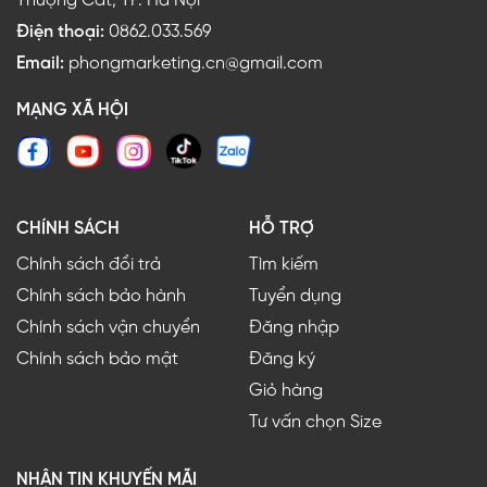
Thượng Cát, TP. Hà Nội
Điện thoại:
0862.033.569
Email:
phongmarketing.cn@gmail.com
MẠNG XÃ HỘI
CHÍNH SÁCH
HỖ TRỢ
Chính sách đổi trả
Tìm kiếm
Chính sách bảo hành
Tuyển dụng
Chính sách vận chuyển
Đăng nhập
Chính sách bảo mật
Đăng ký
Giỏ hàng
Tư vấn chọn Size
NHẬN TIN KHUYẾN MÃI