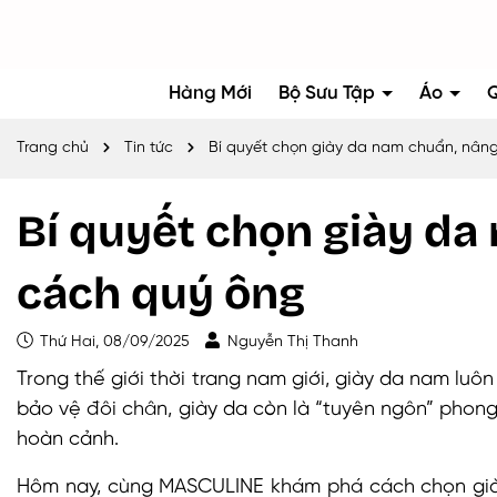
Hàng Mới
Bộ Sưu Tập
Áo
Trang chủ
Tin tức
Bí quyết chọn giày da nam chuẩn, nân
Bí quyết chọn giày d
cách quý ông
Thứ Hai, 08/09/2025
Nguyễn Thị Thanh
Trong thế giới thời trang nam giới, giày da nam luôn
bảo vệ đôi chân, giày da còn là “tuyên ngôn” phon
hoàn cảnh.
Hôm nay, cùng MASCULINE khám phá cách chọn già