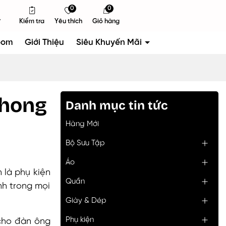
0
0
Kiểm tra
Yêu thích
Giỏ hàng
oom
Giới Thiệu
Siêu Khuyến Mãi
phong
Danh mục tin tức
Hàng Mới
Bộ Sưu Tập
Áo
n là phụ kiện
Quần
nh trong mọi
Giày & Dép
Phụ kiện
cho đàn ông