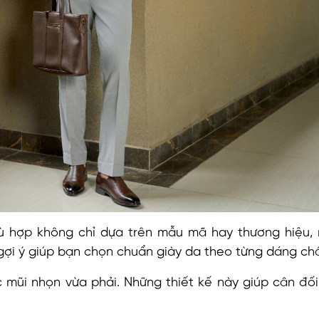
hù hợp không chỉ dựa trên mẫu mã hay thương hiệu,
gợi ý giúp bạn chọn chuẩn giày da theo từng dáng ch
c mũi nhọn vừa phải. Những thiết kế này giúp cân đố