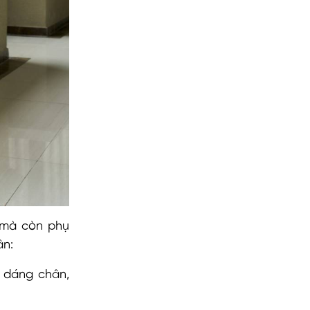
 mà còn phụ
ân:
i dáng chân,