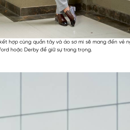
kết hợp cùng quần tây và áo sơ mi sẽ mang đến vẻ n
xford hoặc Derby để giữ sự trang trọng.