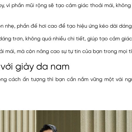
y, vì phần mũi rộng sẽ tạo cảm giác thoải mái, không
n nhẹ, phần đế hơi cao để tạo hiệu ứng kéo dài dáng
dáng trơn, không quá nhiều chi tiết, giúp tạo cảm giá
i mái, mà còn nâng cao sự tự tin của bạn trong mọi t
 với giày da nam
ong cách ấn tượng thì bạn cần nắm vững một vài ng