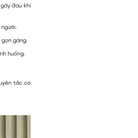
 gây đau khi
 người.
c gọn gàng.
ình huống.
uyên tắc cơ