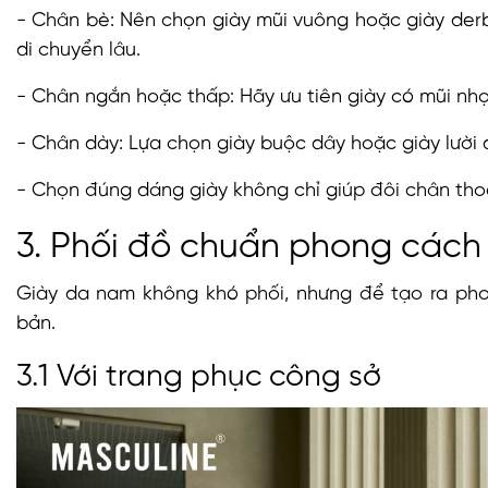
- Chân bè: Nên chọn giày mũi vuông hoặc giày derb
di chuyển lâu.
- Chân ngắn hoặc thấp: Hãy ưu tiên giày có mũi nhọ
- Chân dày: Lựa chọn giày buộc dây hoặc giày lười 
- Chọn đúng dáng giày không chỉ giúp đôi chân thoả
3. Phối đồ chuẩn phong cách
Giày da nam không khó phối, nhưng để tạo ra ph
bản.
3.1 Với trang phục công sở