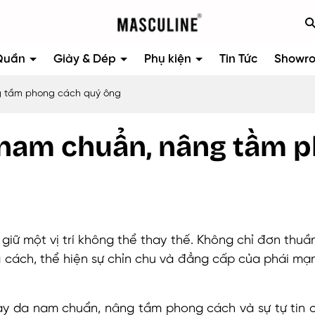
Quần
Giày & Dép
Phụ kiện
Tin Tức
Showr
g tầm phong cách quý ông
a nam chuẩn, nâng tầm 
 giữ một vị trí không thể thay thế. Không chỉ đơn thuầ
g cách, thể hiện sự chỉn chu và đẳng cấp của phái mạ
y da nam chuẩn, nâng tầm phong cách và sự tự tin 