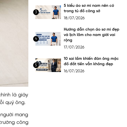
5 kiểu áo sơ mi nam nên có
trong tủ đồ công sở
3
18/07/2026
Hướng dẫn chọn áo sơ mi đẹp
và lịch lãm cho nam giới vai
4
rộng
17/07/2026
10 sai lầm khiến đàn ông mặc
đồ đắt tiền vẫn không đẹp
5
16/07/2026
hính là giày
ỗi quý ông.
p người mang
 trường công