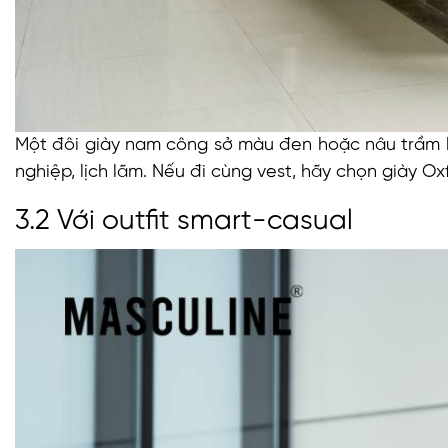
Một đôi giày nam công sở màu đen hoặc nâu trầm 
nghiệp, lịch lãm. Nếu đi cùng vest, hãy chọn giày O
3.2 Với outfit smart-casual