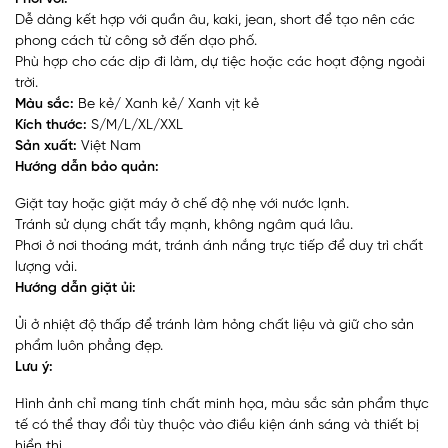
Dễ dàng kết hợp với quần âu, kaki, jean, short để tạo nên các
phong cách từ công sở đến dạo phố.
Phù hợp cho các dịp đi làm, dự tiệc hoặc các hoạt động ngoài
trời.
Màu sắc:
Be kẻ/ Xanh kẻ/ Xanh vịt kẻ
Kích thước:
S/M/L/XL/XXL
Sản xuất:
Việt Nam
Hướng dẫn bảo quản:
Giặt tay hoặc giặt máy ở chế độ nhẹ với nước lạnh.
Tránh sử dụng chất tẩy mạnh, không ngâm quá lâu.
Phơi ở nơi thoáng mát, tránh ánh nắng trực tiếp để duy trì chất
lượng vải.
Hướng dẫn giặt ủi:
Ủi ở nhiệt độ thấp để tránh làm hỏng chất liệu và giữ cho sản
phẩm luôn phẳng đẹp.
Lưu ý:
Hình ảnh chỉ mang tính chất minh họa, màu sắc sản phẩm thực
tế có thể thay đổi tùy thuộc vào điều kiện ánh sáng và thiết bị
hiển thị.