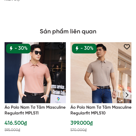
Sản phẩm liên quan
- 30%
- 30%
Áo Polo Nam Tơ Tằm Masculine
Áo Polo Nam Tơ Tằm Masculine
Regularfit MPL511
Regularfit MPL510
416.500₫
399.000₫
595.000₫
570.000₫