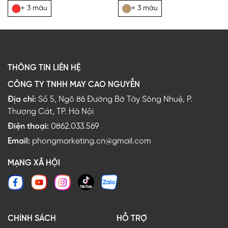
+ 3 màu
+ 3 màu
THÔNG TIN LIÊN HỆ
CÔNG TY TNHH MAY CAO NGUYỄN
Địa chỉ:
Số 5, Ngõ 86 Đường Bờ Tây Sông Nhuệ, P.
Thượng Cát, TP. Hà Nội
Điện thoại:
0862.033.569
Email:
phongmarketing.cn@gmail.com
MẠNG XÃ HỘI
CHÍNH SÁCH
HỖ TRỢ