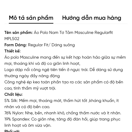
Mô tả sản phẩm
Hướng dẫn mua hàng
Tên sản phẩm:
Áo Polo Nam Tơ Tằm Masculine Regularfit
MPL502
Form Dáng:
Regular Fit/ Dáng suông
Thiết kế:
Áo polo Masculine mang đến sự kết hợp hoàn hảo giữa sự mềm
mại, thoáng khí và độ co giãn linh hoạt,
Logo dập nổi công ngệ tiên tiến ở ngực trái. Dễ dàng sử dụng
thường ngày đầy năng động
Công nghệ ép keo toàn phần tạo ra các sản phẩm có độ bền
cao, tính thẩm mỹ vượt trội.
Chất liệu:
5% Silk: Mềm mại, thoáng mát, thấm hút tốt ,kháng khuẩn, ít
nhăn và có độ bền cao.
76% Nylon: Nhẹ, bền, nhanh khô, chống thấm nước và ít nhăn.
19% Spandex: Co giãn nhẹ, tăng độ đàn hồi, giúp trang phục
linh hoạt và ôm vừa vặn.
Phối với: