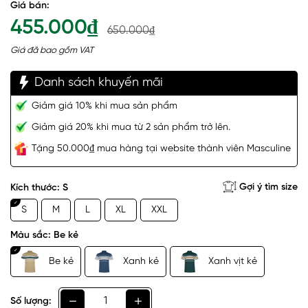
Giá bán:
455.000₫
650.000₫
Giá đã bao gồm VAT
Danh sách khuyến mãi
Giảm giá 10% khi mua sản phẩm
Giảm giá 20% khi mua từ 2 sản phẩm trở lên.
Tặng 50.000₫ mua hàng tại website thành viên Masculine
Gợi ý tìm size
Kích thước:
S
S
M
L
XL
XXL
Màu sắc:
Be kẻ
Be kẻ
Xanh kẻ
Xanh vịt kẻ
Số lượng: