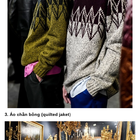
3. Áo chần bông (quilted jaket
)