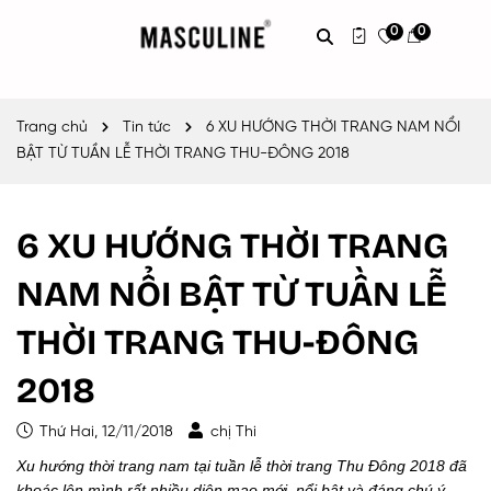
0
0
Trang chủ
Tin tức
6 XU HƯỚNG THỜI TRANG NAM NỔI
BẬT TỪ TUẦN LỄ THỜI TRANG THU-ĐÔNG 2018
6 XU HƯỚNG THỜI TRANG
NAM NỔI BẬT TỪ TUẦN LỄ
THỜI TRANG THU-ĐÔNG
2018
Thứ Hai, 12/11/2018
chị Thi
Xu hướng thời trang nam tại tuần lễ thời trang Thu Đông 2018 đã
khoác lên mình rất nhiều diện mạo mới, nổi bật và đáng chú ý,