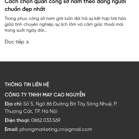
Cách chọn quần công sở nam theo dáng người
chuẩn đẹp nhất
Trang phục công sở nam giới luôn đòi hỏi sự kết hợp hài hòa
giữa tính chuyên nghiệp, sự lịch lãm và cảm giác thoải mái
trong suốt ngày dài...
Đọc tiếp
THÔNG TIN LIÊN HỆ
CÔNG TY TNHH MAY CAO NGUYỄN
Địa chỉ:
Số 5, Ngõ 86 Đường Bờ Tây Sông Nhuệ, P.
Thượng Cát, TP. Hà Nội
Điện thoại:
0862.033.569
Email:
phongmarketing.cn@gmail.com