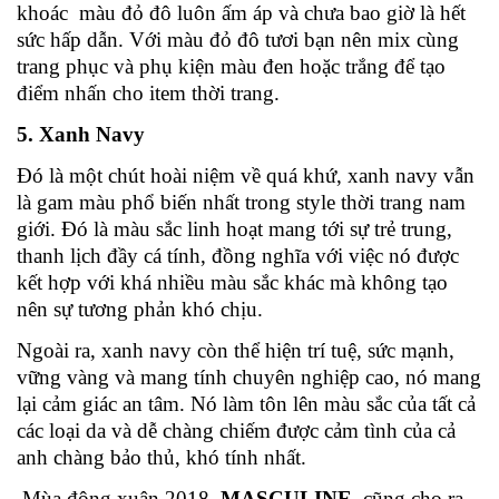
khoác màu đỏ đô luôn ấm áp và chưa bao giờ là hết
sức hấp dẫn. Với màu đỏ đô tươi bạn nên mix cùng
trang phục và phụ kiện màu đen hoặc trắng để tạo
điểm nhấn cho item thời trang.
5. Xanh Navy
Đó là một chút hoài niệm về quá khứ, xanh navy vẫn
là gam màu phổ biến nhất trong style thời trang nam
giới. Đó là màu sắc linh hoạt mang tới sự trẻ trung,
thanh lịch đầy cá tính, đồng nghĩa với việc nó được
kết hợp với khá nhiều màu sắc khác mà không tạo
nên sự tương phản khó chịu.
Ngoài ra, xanh navy còn thể hiện trí tuệ, sức mạnh,
vững vàng và mang tính chuyên nghiệp cao, nó mang
lại cảm giác an tâm. Nó làm tôn lên màu sắc của tất cả
các loại da và dễ chàng chiếm được cảm tình của cả
anh chàng bảo thủ, khó tính nhất.
Mùa đông xuân 2018,
MASCULINE
cũng cho ra