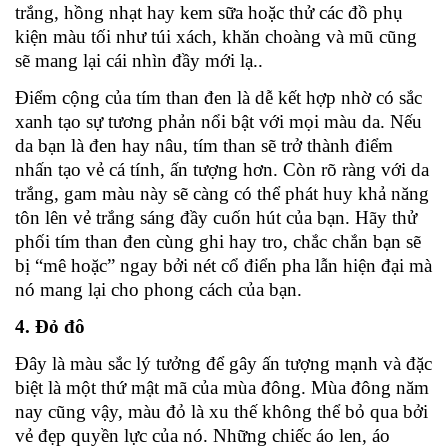
trắng, hồng nhạt hay kem sữa hoặc thử các đồ phụ
kiện màu tối như túi xách, khăn choàng và mũ cũng
sẽ mang lại cái nhìn đầy mới lạ..
Điểm cộng của tím than đen là dễ kết hợp nhờ có sắc
xanh tạo sự tương phản nổi bật với mọi màu da. Nếu
da bạn là đen hay nâu, tím than sẽ trở thành điểm
nhấn tạo vẻ cá tính, ấn tượng hơn. Còn rõ ràng với da
trắng, gam màu này sẽ càng có thể phát huy khả năng
tôn lên vẻ trắng sáng đầy cuốn hút của bạn. Hãy thử
phối tím than đen cùng ghi hay tro, chắc chắn bạn sẽ
bị “mê hoặc” ngay bởi nét cổ điển pha lẫn hiện đại mà
nó mang lại cho phong cách của bạn.
4. Đỏ đô
Đây là màu sắc lý tưởng để gây ấn tượng mạnh và đặc
biệt là một thứ mật mã của mùa đông. Mùa đông năm
nay cũng vậy, màu đỏ là xu thế không thể bỏ qua bởi
vẻ đẹp quyền lực của nó. Những chiếc áo len, áo