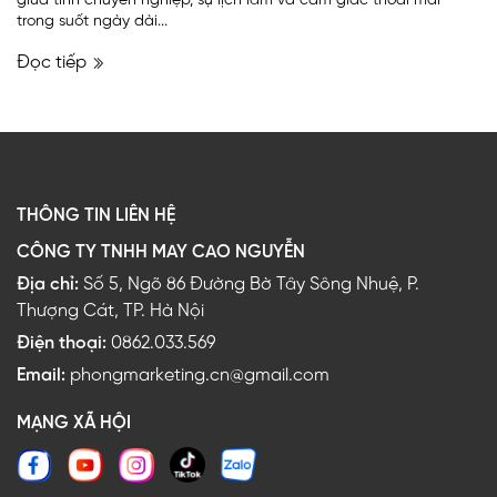
giữa tính chuyên nghiệp, sự lịch lãm và cảm giác thoải mái
trong suốt ngày dài...
Đọc tiếp
THÔNG TIN LIÊN HỆ
CÔNG TY TNHH MAY CAO NGUYỄN
Địa chỉ:
Số 5, Ngõ 86 Đường Bờ Tây Sông Nhuệ, P.
Thượng Cát, TP. Hà Nội
Điện thoại:
0862.033.569
Email:
phongmarketing.cn@gmail.com
MẠNG XÃ HỘI