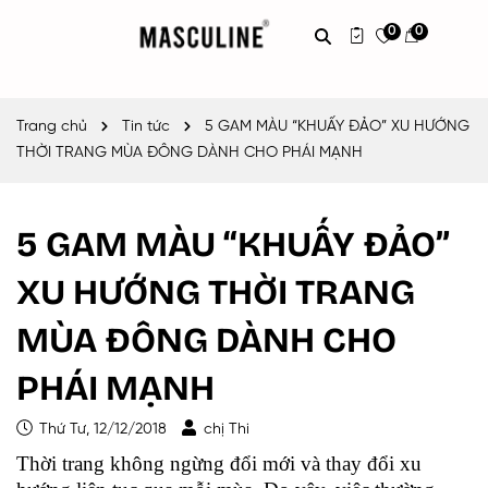
0
0
Trang chủ
Tin tức
5 GAM MÀU “KHUẤY ĐẢO” XU HƯỚNG
THỜI TRANG MÙA ĐÔNG DÀNH CHO PHÁI MẠNH
5 GAM MÀU “KHUẤY ĐẢO”
XU HƯỚNG THỜI TRANG
MÙA ĐÔNG DÀNH CHO
PHÁI MẠNH
Thứ Tư, 12/12/2018
chị Thi
Thời trang không ngừng đổi mới và thay đổi xu