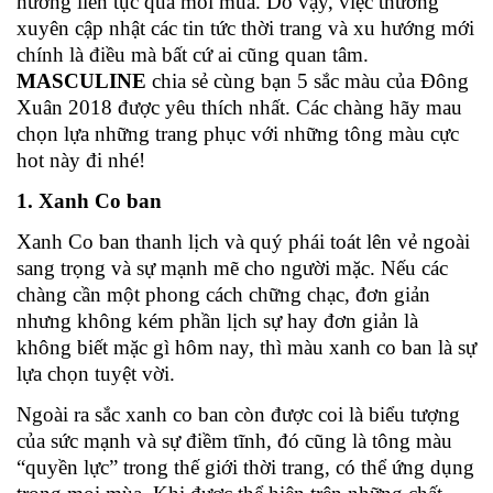
hướng liên tục qua mỗi mùa. Do vậy, việc thường
xuyên cập nhật các tin tức thời trang và xu hướng mới
chính là điều mà bất cứ ai cũng quan tâm.
MASCULINE
chia sẻ cùng bạn 5 sắc màu của Đông
Xuân 2018 được yêu thích nhất. Các chàng hãy mau
chọn lựa những trang phục với những tông màu cực
hot này đi nhé!
1. Xanh Co ban
Xanh Co ban thanh lịch và quý phái toát lên vẻ ngoài
sang trọng và sự mạnh mẽ cho người mặc. Nếu các
chàng cần một phong cách chững chạc, đơn giản
nhưng không kém phần lịch sự hay đơn giản là
không biết mặc gì hôm nay, thì màu xanh co ban là sự
lựa chọn tuyệt vời.
Ngoài ra sắc xanh co ban còn được coi là biểu tượng
của sức mạnh và sự điềm tĩnh, đó cũng là tông màu
“quyền lực” trong thế giới thời trang, có thể ứng dụng